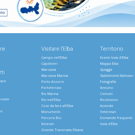
re
Visitare l'Elba
Territorio
Campo nell'Elba
Eventi Isola d'Elba
Capoliveri
Mappa Elba
Marciana
Spiagge
ti
Marciana Marina
Stabilimenti Balneari
vare
Porto Azzurro
Fotografie
Portoferraio
Annunci
Rio Marina
Comuni
cooter
Rio nell'Elba
Recensioni
Cose da fare all'Elba
Aziende
ni
Monumenti
Veterinari
Percorsi Bici
Domande frequenti
Itinerari
Isola d'Elba
e
Grande Traversata Elbana