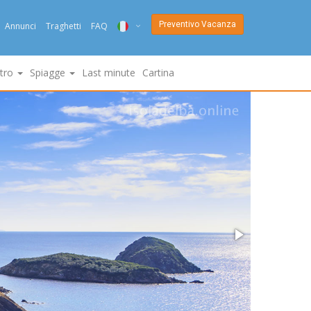
Preventivo Vacanza
Annunci
Traghetti
FAQ
ITA
ltro
Spiagge
Last minute
Cartina
ENG
DEU
NED
FRA
PYC
DAN
ESP
SLO