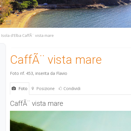
 Isola d'Elba CaffÃ¨ vista mare
CaffÃ¨ vista mare
Foto rif. 453, inserita da
Flavio
Foto
Posizione
Condividi
CaffÃ¨ vista mare