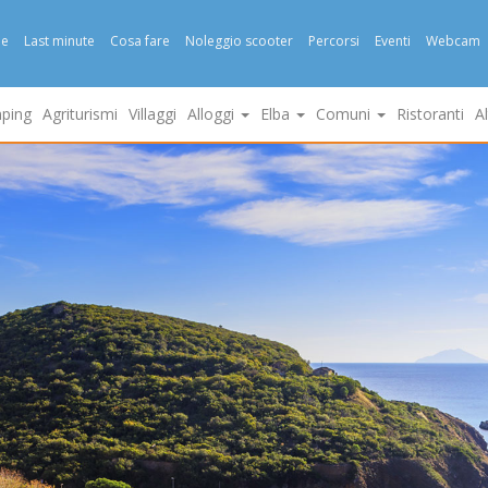
e
Last minute
Cosa fare
Noleggio scooter
Percorsi
Eventi
Webcam
ping
Agriturismi
Villaggi
Alloggi
Elba
Comuni
Ristoranti
A