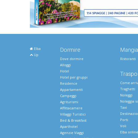
Elba
Dormire
Mangia
Up
Dove dormire
Ristoranti
Alloggi
Hotel
Traspor
Hotel per gruppi
Come arri
Residence
Traghetti
Appartamenti
Noleggi
Campeggi
Noleggia s
Agriturismi
Taxi
Affittacamere
Destinazio
Villaggi Turistici
Porti
Bed & Breakfast
Voli
Aparthotel
Elba onlin
Agenzie Viaggi