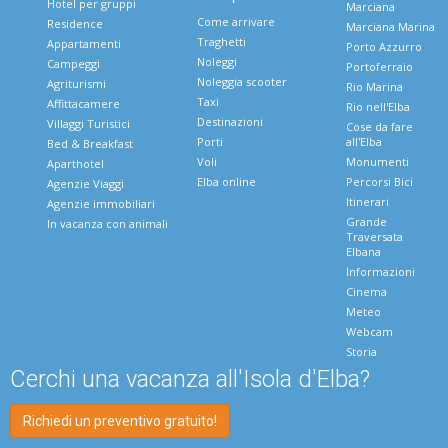
Hotel per gruppi
Marciana
Come arrivare
Residence
Marciana Marina
Traghetti
Appartamenti
Porto Azzurro
Noleggi
Campeggi
Portoferraio
Noleggia scooter
Agriturismi
Rio Marina
Taxi
Affittacamere
Rio nell'Elba
Destinazioni
Villaggi Turistici
Cose da fare
Porti
all'Elba
Bed & Breakfast
Voli
Monumenti
Aparthotel
Elba online
Percorsi Bici
Agenzie Viaggi
Itinerari
Agenzie immobiliari
Grande
In vacanza con animali
Traversata
Elbana
Informazioni
Cinema
Meteo
Webcam
Storia
Cerchi una vacanza all'Isola d'Elba?
Richiedi un preventivo gratuito!