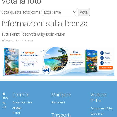
Vota la foto
Vota questa foto come:
Informazioni sulla licenza
Tutti i diritti Riservati © by Isola d'Elba
informazioni sulla licenza
Dormire
Mangiare
Visitare
Elba
l'Elba
Dove dormire
Ristoranti
Up
Alloggi
Campo nell'Elba
Hotel
Capoliveri
Trasporti