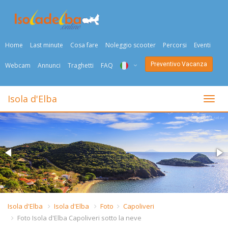
Home
Last minute
Cosa fare
Noleggio scooter
Percorsi
Eventi
Preventivo Vacanza
Webcam
Annunci
Traghetti
FAQ
ITA
Isola d'Elba
Togli
ENG
DEU
NED
FRA
PYC
Isola d'Elba
Isola d'Elba
Foto
Capoliveri
Foto Isola d'Elba Capoliveri sotto la neve
DAN