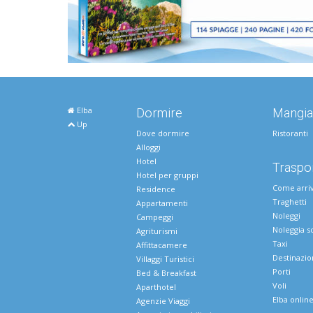
Elba
Dormire
Mangia
Up
Dove dormire
Ristoranti
Alloggi
Hotel
Traspor
Hotel per gruppi
Come arri
Residence
Traghetti
Appartamenti
Noleggi
Campeggi
Noleggia s
Agriturismi
Taxi
Affittacamere
Destinazio
Villaggi Turistici
Porti
Bed & Breakfast
Voli
Aparthotel
Elba onlin
Agenzie Viaggi