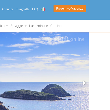
Preventivo Vacanza
Annunci
Traghetti
FAQ
ITA
ltro
Spiagge
Last minute
Cartina
ENG
DEU
NED
FRA
PYC
DAN
ESP
SLO