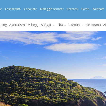
e
Last minute
Cosa fare
Noleggio scooter
Percorsi
Eventi
Webcam
ping
Agriturismi
Villaggi
Alloggi
Elba
Comuni
Ristoranti
A