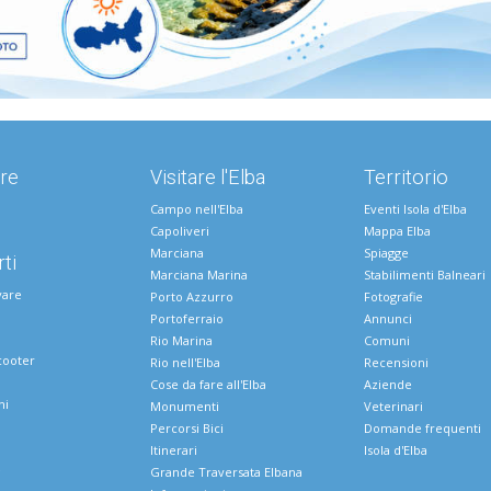
re
Visitare l'Elba
Territorio
Campo nell'Elba
Eventi Isola d'Elba
Capoliveri
Mappa Elba
Marciana
Spiagge
ti
Marciana Marina
Stabilimenti Balneari
vare
Porto Azzurro
Fotografie
Portoferraio
Annunci
Rio Marina
Comuni
cooter
Rio nell'Elba
Recensioni
Cose da fare all'Elba
Aziende
ni
Monumenti
Veterinari
Percorsi Bici
Domande frequenti
Itinerari
Isola d'Elba
e
Grande Traversata Elbana