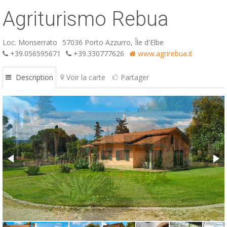
Agriturismo Rebua
ESP
SLO
Loc. Monserrato
57036 Porto Azzurro, Île d'Elbe
+39.056595671
+39.330777626
www.agrirebua.it
Description
Voir la carte
Partager