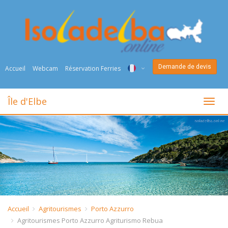
Demande de devis
Accueil
Webcam
Réservation Ferries
ITA
Île d'Elbe
toggl
ENG
DEU
NED
FRA
PYC
Accueil
Agritourismes
Porto Azzurro
Agritourismes Porto Azzurro Agriturismo Rebua
DAN