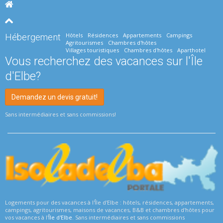
Hôtels
Résidences
Appartements
Campings
Hébergement
Agritourismes
Chambres d'hôtes
Villages touristiques
Chambres d'hôtes
Aparthotel
Vous recherchez des vacances sur l'Île
d'Elbe?
Demandez un devis gratuit!
Sans intermédiaires et sans commissions!
Logements pour des vacances à l'Île d'Elbe : hôtels, résidences, appartements,
campings, agritourismes, maisons de vacances, B&B et chambres d'hôtes pour
vos vacances à l'
Île d'Elbe
. Sans intermédiaires et sans commissions