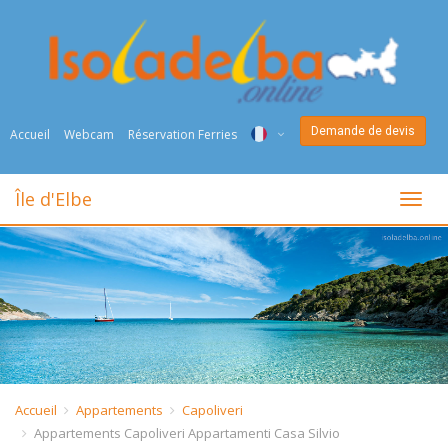
Demande de devis
Accueil
Webcam
Réservation Ferries
ITA
Île d'Elbe
toggl
ENG
DEU
NED
FRA
PYC
Accueil
Appartements
Capoliveri
Appartements Capoliveri Appartamenti Casa Silvio
DAN