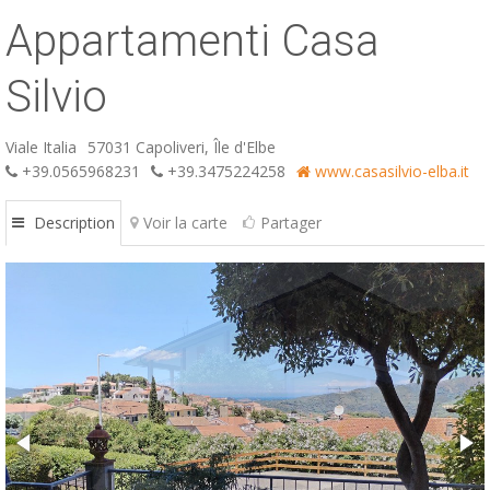
Appartamenti Casa
ESP
SLO
Silvio
Viale Italia
57031 Capoliveri, Île d'Elbe
+39.0565968231
+39.3475224258
www.casasilvio-elba.it
Description
Voir la carte
Partager