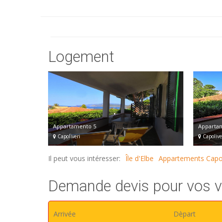
Logement
Appartamento 5
Apparta
Capoliveri
Capolive
Il peut vous intéresser:
Île d'Elbe
Appartements Capol
Demande devis pour vos va
Arrivée
Dèpart