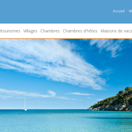
Accueil
W
itourismes
Villages
Chambres
Chambres d'hôtes
Maisons de vac