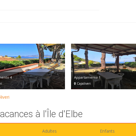
mento 4
Appartamento 1
ri
Capoliveri
iveri
cances à l'Île d'Elbe
Adultes
Enfants