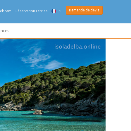
Demande de devis
ebcam
Réservation Ferries
ITA
ances
ENG
DEU
NED
FRA
PYC
DAN
ESP
SLO