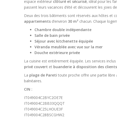
espace extérieur
clôturé et sécurisé
, idéal pour les f
passent leurs vacances d’été et découvrent les joies de
Deux des trois bâtiments sont réservés aux hôtes et 
appartements
d’environ
30 m²
chacun. Chaque logeme
Chambre double indépendante
Salle de bain privée
Séjour avec kitchenette équipée
Véranda meublée avec vue sur la mer
Douche extérieure privée
La cuisine est entièrement équipée. Les services inclu
privé couvert
et
buanderie à disposition des clients
La
plage de Pareti
toute proche offre une partie libre
balnéaires.
CIN :
IT049004C2BYC2OE7E
IT049004C2BB33QQQT
IT049004C25LHOUE3F
IT049004C28BSCGHW2