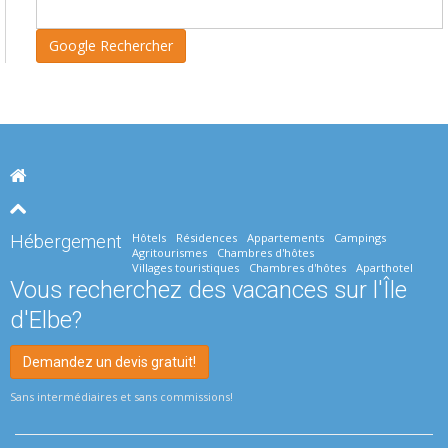
Hôtels
Résidences
Appartements
Campings
Hébergement
Agritourismes
Chambres d'hôtes
Villages touristiques
Chambres d'hôtes
Aparthotel
Vous recherchez des vacances sur l'Île
d'Elbe?
Demandez un devis gratuit!
Sans intermédiaires et sans commissions!