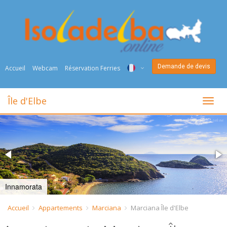
Demande de devis
Accueil
Webcam
Réservation Ferries
ITA
Île d'Elbe
toggl
ENG
DEU
NED
FRA
Innamorata
PYC
Accueil
Appartements
Marciana
Marciana Île d'Elbe
DAN