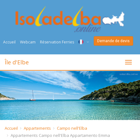
Demande de devis
Accueil
Webcam
Réservation Ferries
ITA
Île d'Elbe
toggl
ENG
DEU
NED
FRA
PYC
Accueil
Appartements
Campo nell'Elba
Appartements Campo nell'Elba Appartamento Emma
DAN