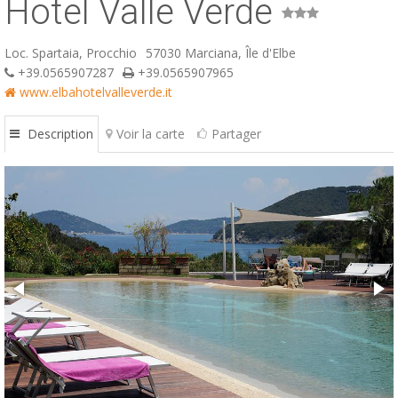
Hotel Valle Verde
ESP
Loc. Spartaia, Procchio
57030 Marciana, Île d'Elbe
SLO
+39.0565907287
+39.0565907965
www.elbahotelvalleverde.it
Description
Voir la carte
Partager