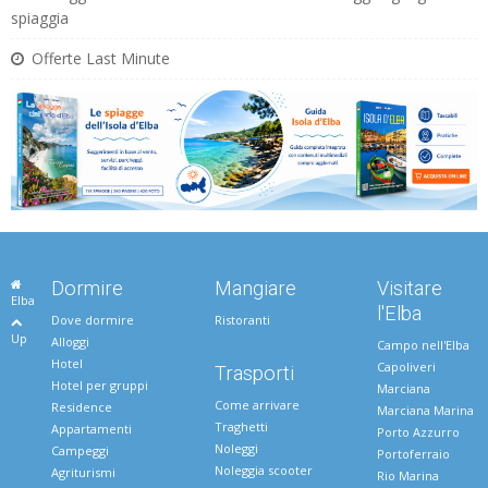
spiaggia
Offerte Last Minute
Dormire
Mangiare
Visitare
Elba
l'Elba
Dove dormire
Ristoranti
Up
Alloggi
Campo nell'Elba
Hotel
Capoliveri
Trasporti
Hotel per gruppi
Marciana
Come arrivare
Residence
Marciana Marina
Traghetti
Appartamenti
Porto Azzurro
Noleggi
Campeggi
Portoferraio
Noleggia scooter
Agriturismi
Rio Marina