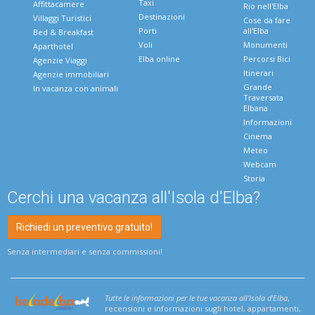
Taxi
Affittacamere
Rio nell'Elba
Destinazioni
Villaggi Turistici
Cose da fare
Porti
all'Elba
Bed & Breakfast
Voli
Monumenti
Aparthotel
Elba online
Percorsi Bici
Agenzie Viaggi
Itinerari
Agenzie immobiliari
Grande
In vacanza con animali
Traversata
Elbana
Informazioni
Cinema
Meteo
Webcam
Storia
Cerchi una vacanza all'Isola d'Elba?
Richiedi un preventivo gratuito!
Senza intermediari e senza commissioni!
Tutte le informazioni per le tue vacanza all'Isola d'Elba
,
recensioni e informazioni sugli hotel, appartamenti,