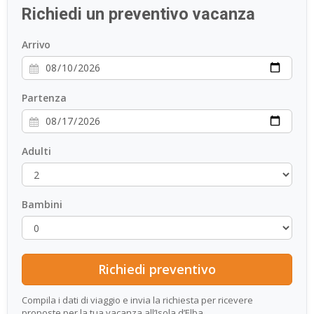
Richiedi un preventivo vacanza
ESP
Arrivo
SLO
Partenza
Adulti
Bambini
Compila i dati di viaggio e invia la richiesta per ricevere
proposte per la tua vacanza all’Isola d’Elba.