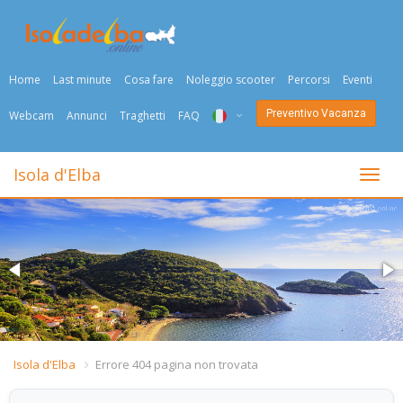
Home
Last minute
Cosa fare
Noleggio scooter
Percorsi
Eventi
Preventivo Vacanza
Webcam
Annunci
Traghetti
FAQ
ITA
Isola d'Elba
Togli
ENG
DEU
NED
FRA
PYC
Isola d'Elba
Errore 404 pagina non trovata
DAN