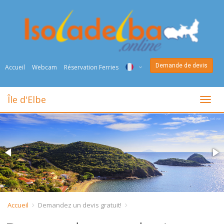
Demande de devis
Accueil
Webcam
Réservation Ferries
ITA
Île d'Elbe
toggl
ENG
DEU
NED
FRA
PYC
Accueil
Demandez un devis gratuit!
DAN