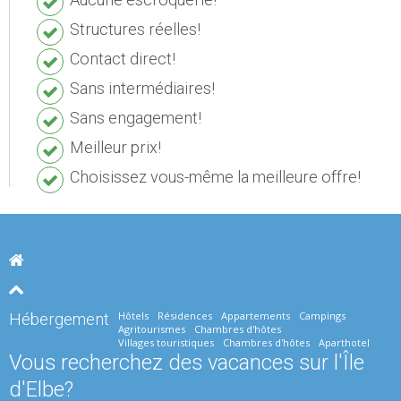
Structures réelles!
Contact direct!
Sans intermédiaires!
Sans engagement!
Meilleur prix!
Choisissez vous-même la meilleure offre!
Hôtels
Résidences
Appartements
Campings
Hébergement
Agritourismes
Chambres d'hôtes
Villages touristiques
Chambres d'hôtes
Aparthotel
Vous recherchez des vacances sur l'Île
d'Elbe?