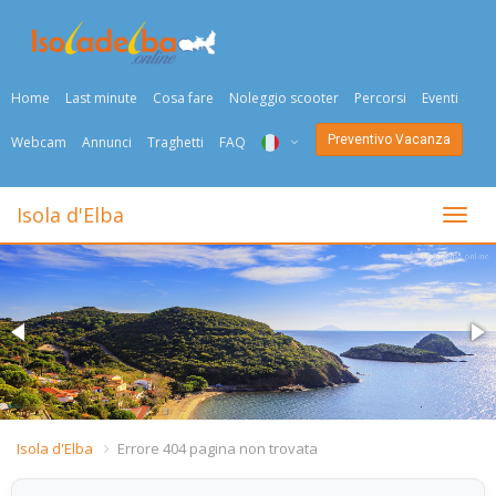
Home
Last minute
Cosa fare
Noleggio scooter
Percorsi
Eventi
Preventivo Vacanza
Webcam
Annunci
Traghetti
FAQ
ITA
Isola d'Elba
Togli
ENG
DEU
NED
FRA
PYC
Isola d'Elba
Errore 404 pagina non trovata
DAN