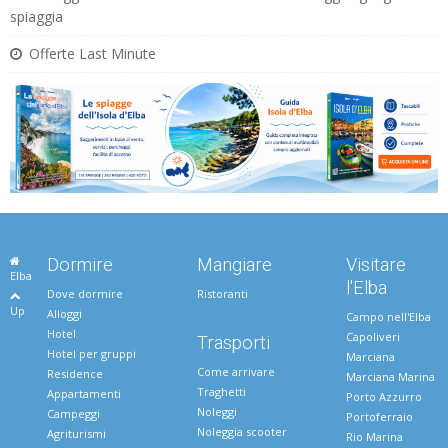
spiaggia
Offerte Last Minute
Dormire
Mangiare
Visitare
Elba
l'Elba
Dove dormire
Ristoranti
Up
Alloggi
Campo nell'Elba
Hotel
Capoliveri
Trasporti
Hotel per gruppi
Marciana
Come arrivare
Residence
Marciana Marina
Traghetti
Appartamenti
Porto Azzurro
Noleggi
Campeggi
Portoferraio
Noleggia scooter
Agriturismi
Rio Marina