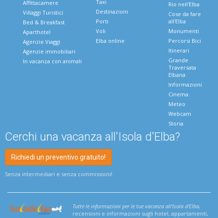
Taxi
Affittacamere
Rio nell'Elba
Destinazioni
Villaggi Turistici
Cose da fare
Porti
all'Elba
Bed & Breakfast
Voli
Monumenti
Aparthotel
Elba online
Percorsi Bici
Agenzie Viaggi
Itinerari
Agenzie immobiliari
Grande
In vacanza con animali
Traversata
Elbana
Informazioni
Cinema
Meteo
Webcam
Storia
Cerchi una vacanza all'Isola d'Elba?
Richiedi un preventivo gratuito!
Senza intermediari e senza commissioni!
Tutte le informazioni per le tue vacanza all'Isola d'Elba
,
recensioni e informazioni sugli hotel, appartamenti,