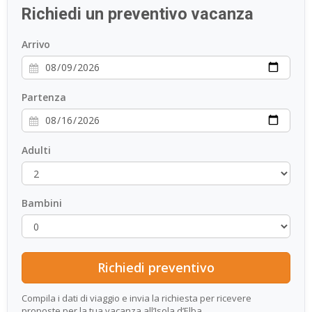
Richiedi un preventivo vacanza
ESP
Arrivo
SLO
Partenza
Adulti
Bambini
Compila i dati di viaggio e invia la richiesta per ricevere
proposte per la tua vacanza all’Isola d’Elba.