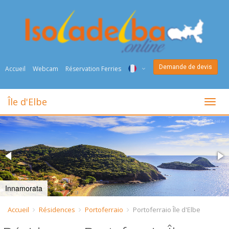
Demande de devis
Accueil
Webcam
Réservation Ferries
ITA
Île d'Elbe
toggl
ENG
DEU
NED
FRA
Innamorata
PYC
Accueil
Résidences
Portoferraio
Portoferraio Île d'Elbe
DAN