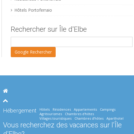
Hôtels Portoferraio
Rechercher sur Île d'Elbe
Hôtels
Résidences
Appartements
Campings
Hébergement
Agritourismes
Chambres d'hôtes
Villages touristiques
Chambres d'hôtes
Aparthotel
Vous recherchez des vacances sur l'Île