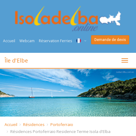
Demande de devis
Accueil
Webcam
Réservation Ferries
ITA
Île d'Elbe
toggl
ENG
DEU
NED
FRA
PYC
Accueil
Résidences
Portoferraio
Résidences Portoferraio Residence Terme Isola d'Elba
DAN