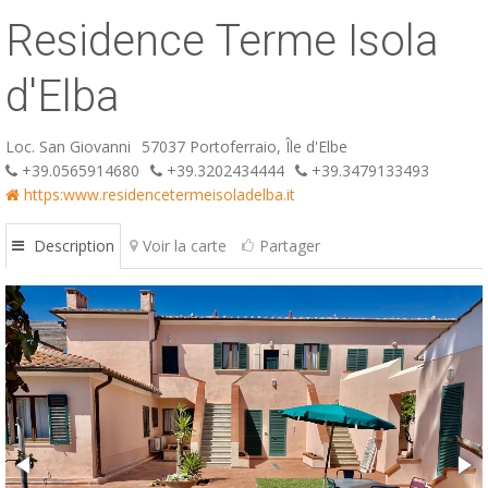
Residence Terme Isola
ESP
SLO
d'Elba
Loc. San Giovanni
57037 Portoferraio, Île d'Elbe
+39.0565914680
+39.3202434444
+39.3479133493
https:www.residencetermeisoladelba.it
Description
Voir la carte
Partager