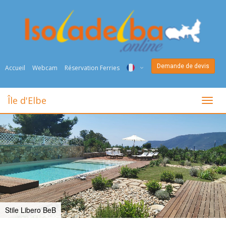
Demande de devis
Accueil
Webcam
Réservation Ferries
ITA
Île d'Elbe
toggl
ENG
DEU
NED
FRA
PYC
Stile Libero BeB
DAN