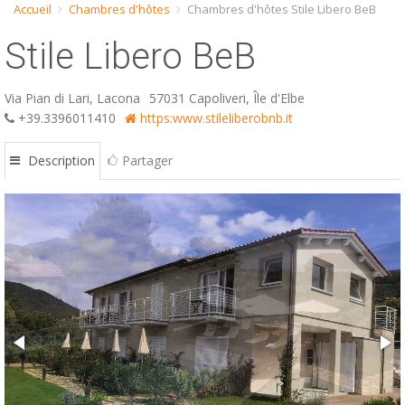
Accueil
Chambres d'hôtes
Chambres d'hôtes Stile Libero BeB
ESP
Stile Libero BeB
SLO
Via Pian di Lari, Lacona
57031 Capoliveri, Île d'Elbe
+39.3396011410
https:www.stileliberobnb.it
Description
Partager