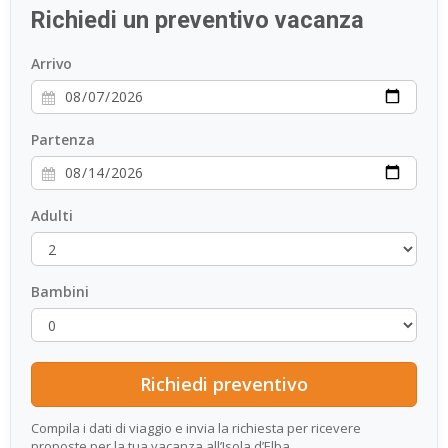
Richiedi un preventivo vacanza
ESP
Arrivo
SLO
Partenza
Adulti
Bambini
Compila i dati di viaggio e invia la richiesta per ricevere
proposte per la tua vacanza all’Isola d’Elba.