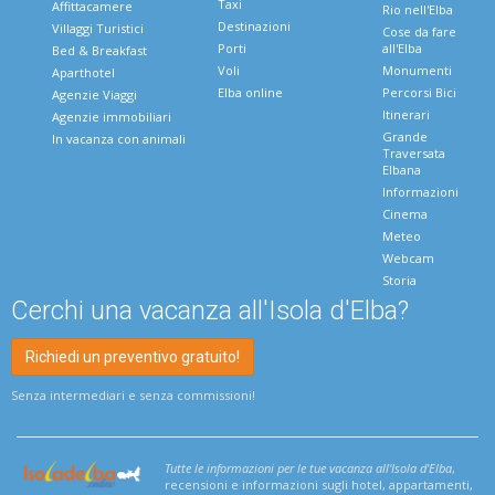
Taxi
Affittacamere
Rio nell'Elba
Destinazioni
Villaggi Turistici
Cose da fare
Porti
all'Elba
Bed & Breakfast
Voli
Monumenti
Aparthotel
Elba online
Percorsi Bici
Agenzie Viaggi
Itinerari
Agenzie immobiliari
Grande
In vacanza con animali
Traversata
Elbana
Informazioni
Cinema
Meteo
Webcam
Storia
Cerchi una vacanza all'Isola d'Elba?
Richiedi un preventivo gratuito!
Senza intermediari e senza commissioni!
Tutte le informazioni per le tue vacanza all'Isola d'Elba
,
recensioni e informazioni sugli hotel, appartamenti,