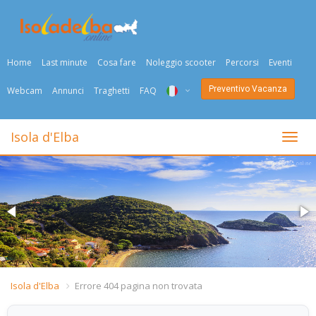
Home
Last minute
Cosa fare
Noleggio scooter
Percorsi
Eventi
Preventivo Vacanza
Webcam
Annunci
Traghetti
FAQ
ITA
Isola d'Elba
Togli
ENG
DEU
NED
FRA
PYC
Isola d'Elba
Errore 404 pagina non trovata
DAN