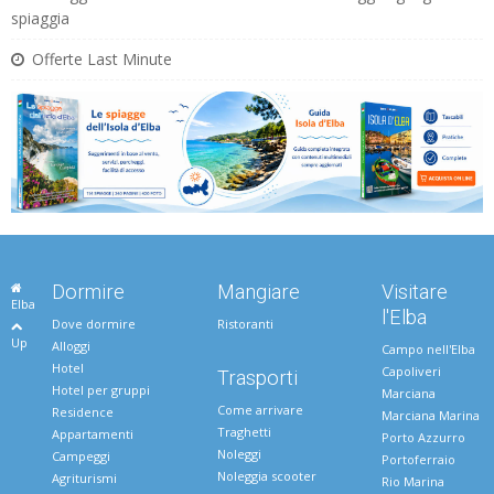
spiaggia
Offerte Last Minute
Dormire
Mangiare
Visitare
Elba
l'Elba
Dove dormire
Ristoranti
Up
Alloggi
Campo nell'Elba
Hotel
Capoliveri
Trasporti
Hotel per gruppi
Marciana
Come arrivare
Residence
Marciana Marina
Traghetti
Appartamenti
Porto Azzurro
Noleggi
Campeggi
Portoferraio
Noleggia scooter
Agriturismi
Rio Marina