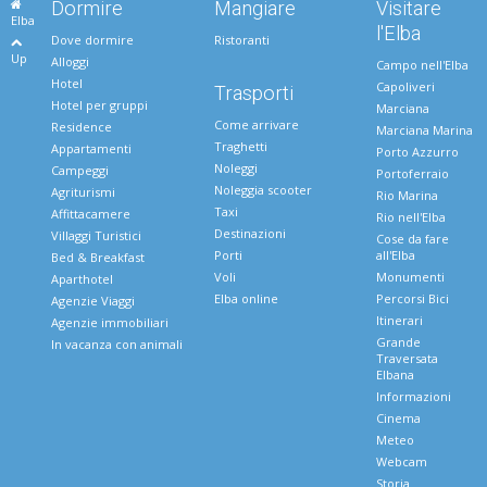
Dormire
Mangiare
Visitare
Elba
l'Elba
Dove dormire
Ristoranti
Up
Alloggi
Campo nell'Elba
Hotel
Capoliveri
Trasporti
Hotel per gruppi
Marciana
Come arrivare
Residence
Marciana Marina
Traghetti
Appartamenti
Porto Azzurro
Noleggi
Campeggi
Portoferraio
Noleggia scooter
Agriturismi
Rio Marina
Taxi
Affittacamere
Rio nell'Elba
Destinazioni
Villaggi Turistici
Cose da fare
Porti
all'Elba
Bed & Breakfast
Voli
Monumenti
Aparthotel
Elba online
Percorsi Bici
Agenzie Viaggi
Itinerari
Agenzie immobiliari
Grande
In vacanza con animali
Traversata
Elbana
Informazioni
Cinema
Meteo
Webcam
Storia