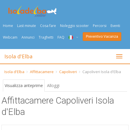
Home
Last minute
Cosa fare
Noleggio scooter
Percorsi
Eventi
Preventivo Vacanza
Webcam
Annunci
Traghetti
FAQ
ITA
Isola d'Elba
Togli
ENG
Isola d'Elba
Affittacamere
Capoliveri
Capoliveri Isola d'Elba
DEU
Visualizza anteprime
Alloggi
NED
Affittacamere Capoliveri Isola
FRA
d'Elba
PYC
DAN