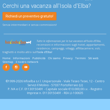
Cerchi una vacanza all'Isola d'Elba?
Richiedi un preventivo gratuito!
Senza intermediari e senza commissioni!
Tutte le informazioni per le tue vacanza all'Isola d'Elba
,
recensioni e informazioni sugli hotel, appartamenti,
residence, campeggi, villaggi, affittacamere, voli,
traghetti e molto altro sull'
Isola d'Elba
!
Home
Informazioni
Pubblicità
Chi siamo
Privacy
Termini
Siti web
Sitemap
il nostro network
©1999-2026 Infoelba s.r.l. Unipersonale - Viale Teseo Tesei, 12 - Centro
Servizi Il Molino - 57037 Portoferraio (LI)
P. IVA e C.F. 01130150491 - Capitale sociale €10.000,00 i.v. - Registro
Imprese n. 01130150491 - REA LI-100635