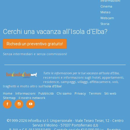
Informazioni
Cinema
Meteo
Webcam
Storia
Cerchi una vacanza all'Isola d'Elba?
Richiedi un preventivo gratuito!
Senza intermediari e senza commissioni!
Tutte le informazioni per le tue vacanza all'Isola d'Elba
,
recensioni e informazioni sugli hotel, appartamenti,
residence, campeggi, villaggi, affittacamere, voli,
traghetti e molto altro sull'
Isola d'Elba
!
Home
Informazioni
Pubblicità
Chi siamo
Privacy
Termini
Siti web
Sitemap
il nostro network
©1999-2026 Infoelba s.r.l. Unipersonale - Viale Teseo Tesei, 12 - Centro
Servizi Il Molino - 57037 Portoferraio (LI)
P. IVA e C.F. 01130150491 - Capitale sociale €10.000,00 i.v. - Registro