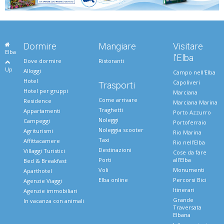
Dormire
Mangiare
Visitare
Elba
l'Elba
Dove dormire
Ristoranti
Up
Alloggi
Campo nell'Elba
Hotel
Capoliveri
Trasporti
Hotel per gruppi
Marciana
Come arrivare
Residence
Marciana Marina
Traghetti
Appartamenti
Porto Azzurro
Noleggi
Campeggi
Portoferraio
Noleggia scooter
Agriturismi
Rio Marina
Taxi
Affittacamere
Rio nell'Elba
Destinazioni
Villaggi Turistici
Cose da fare
Porti
all'Elba
Bed & Breakfast
Voli
Monumenti
Aparthotel
Elba online
Percorsi Bici
Agenzie Viaggi
Itinerari
Agenzie immobiliari
Grande
In vacanza con animali
Traversata
Elbana