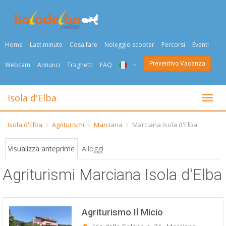
Home
Last minute
Cosa fare
Noleggio scooter
Percorsi
Eventi
Preventivo Vacanza
Webcam
Annunci
Traghetti
FAQ
ITA
Isola d'Elba
Togli
ENG
Isola d'Elba
Agriturismi
Marciana
Marciana Isola d'Elba
DEU
Visualizza anteprime
Alloggi
NED
Agriturismi Marciana Isola d'Elba
FRA
PYC
Agriturismo Il Micio
DAN