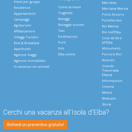
Hotel per gruppi
Marciana
Come arrivare
Residence
Marciana Marina
Traghetti
Appartamenti
Porto Azzurro
Noleggi
Campeggi
Portoferraio
Noleggia scooter
Agriturismi
Rio Marina
Taxi
Affittacamere
Rio nell'Elba
Destinazioni
Villaggi Turistici
Cose da fare
Porti
all'Elba
Bed & Breakfast
Voli
Monumenti
Aparthotel
Elba online
Percorsi Bici
Agenzie Viaggi
Itinerari
Agenzie immobiliari
Grande
In vacanza con animali
Traversata
Elbana
Informazioni
Cinema
Meteo
Webcam
Storia
Cerchi una vacanza all'Isola d'Elba?
Richiedi un preventivo gratuito!