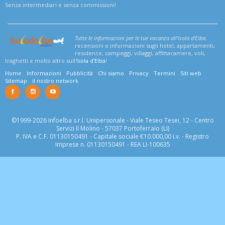
Senza intermediari e senza commissioni!
Tutte le informazioni per le tue vacanza all'Isola d'Elba
,
recensioni e informazioni sugli hotel, appartamenti,
residence, campeggi, villaggi, affittacamere, voli,
traghetti e molto altro sull'
Isola d'Elba
!
Home
Informazioni
Pubblicità
Chi siamo
Privacy
Termini
Siti web
Sitemap
il nostro network
©1999-2026 Infoelba s.r.l. Unipersonale - Viale Teseo Tesei, 12 - Centro
Servizi Il Molino - 57037 Portoferraio (LI)
P. IVA e C.F. 01130150491 - Capitale sociale €10.000,00 i.v. - Registro
Imprese n. 01130150491 - REA LI-100635