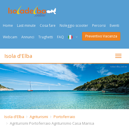
Home
Last minute
Cosa fare
Noleggio scooter
Percorsi
Eventi
Preventivo Vacanza
Webcam
Annunci
Traghetti
FAQ
ITA
Isola d'Elba
Togli
ENG
DEU
NED
FRA
PYC
Isola d'Elba
Agriturismi
Portoferraio
Agriturismi Portoferraio Agriturismo Casa Marisa
DAN