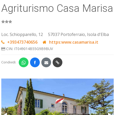
Agriturismo Casa Marisa
ESP
SLO
Loc. Schiopparello, 12
57037 Portoferraio, Isola d'Elba
+393473740656
https:www.casamarisa.it
CIN: IT049014B55G9B9BUV
Condividi: