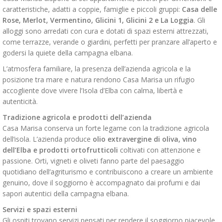
caratteristiche, adatti a coppie, famiglie e piccoli gruppi:
Casa delle
Rose, Merlot, Vermentino, Glicini 1, Glicini 2 e La Loggia
. Gli
alloggi sono arredati con cura e dotati di spazi esterni attrezzati,
come terrazze, verande o giardini, perfetti per pranzare all’aperto e
godersi la quiete della campagna elbana.
L’atmosfera familiare, la presenza dell’azienda agricola e la
posizione tra mare e natura rendono Casa Marisa un rifugio
accogliente dove vivere l’Isola d’Elba con calma, libertà e
autenticità.
Tradizione agricola e prodotti dell’azienda
Casa Marisa conserva un forte legame con la tradizione agricola
dell’isola. L’azienda produce
olio extravergine di oliva, vino
dell’Elba e prodotti ortofrutticoli
coltivati con attenzione e
passione. Orti, vigneti e oliveti fanno parte del paesaggio
quotidiano dell’agriturismo e contribuiscono a creare un ambiente
genuino, dove il soggiorno è accompagnato dai profumi e dai
sapori autentici della campagna elbana.
Servizi e spazi esterni
Gli ospiti trovano servizi pensati per rendere il soggiorno piacevole