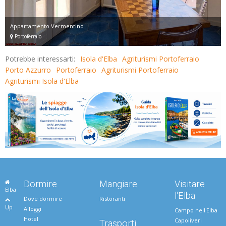
Appartamento Vermentino
Portoferraio
Potrebbe interessarti:
Isola d'Elba
Agriturismi Portoferraio
Porto Azzurro
Portoferraio
Agriturismi Portoferraio
Agriturismi Isola d'Elba
Dormire
Mangiare
Visitare
Elba
l'Elba
Dove dormire
Ristoranti
Up
Alloggi
Campo nell'Elba
Hotel
Capoliveri
Trasporti