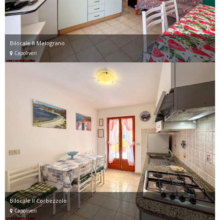
Bilocale Il Melograno
Capoliveri
Bilocale Il Corbezzolo
Capoliveri