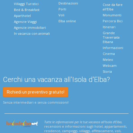
Destinazioni
Villaggi Turistici
Cose da fare
Porti
all'Elba
Bed & Breakfast
Voli
Monumenti
Aparthotel
Elba online
Percorsi Bici
Agenzie Viaggi
Itinerari
Agenzie immobiliari
Grande
In vacanza con animali
Traversata
Elbana
Informazioni
Cinema
Meteo
Webcam
Storia
Cerchi una vacanza all'Isola d'Elba?
Richiedi un preventivo gratuito!
Senza intermediari e senza commissioni!
Tutte le informazioni per le tue vacanza all'Isola d'Elba
,
recensioni e informazioni sugli hotel, appartamenti,
residence, campeggi, villaggi, affittacamere, voli,