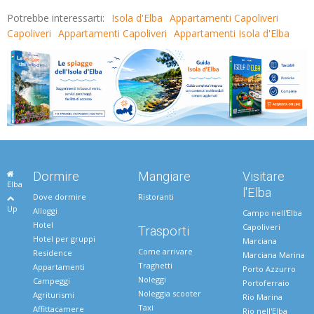
Potrebbe interessarti:
Isola d'Elba
Appartamenti Capoliveri
Capoliveri
Appartamenti Capoliveri
Appartamenti Isola d'Elba
Dormire
Mangiare
Visitare
Elba
l'Elba
Dove dormire
Ristoranti
Up
Alloggi
Campo nell'Elba
Hotel
Capoliveri
Trasporti
Hotel per gruppi
Marciana
Come arrivare
Residence
Marciana Marina
Traghetti
Appartamenti
Porto Azzurro
Noleggi
Campeggi
Portoferraio
Noleggia scooter
Agriturismi
Rio Marina
Taxi
Affittacamere
Rio nell'Elba