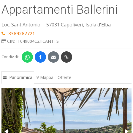
Appartamenti Ballerini
ESP
SLO
Loc. Sant'Antonio
57031 Capoliveri, Isola d'Elba
3389282721
CIN: IT049004C2HCANTTST
Condividi:
Panoramica
Mappa
Offerte