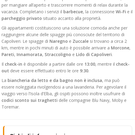
per mangiare all’aperto e trascorrere momenti di relax durante la
vacanza. Completano i servizi il
barbecue
, la connessione
Wi-Fi
e il
parcheggio privato
situato accanto alla proprietà.
Gli appartamenti costituiscono una soluzione comoda anche per
raggiungere alcune delle spiagge più conosciute del territorio di
Capoliveri. Le spiagge di
Naregno
e
Zuccale
si trovano a circa 2
km, mentre in pochi minuti di auto è possibile arrivare a
Morcone
,
Pareti
,
Innamorata
,
Straccoligno
e
Lido di Capoliveri
.
Il
check-in
è disponibile a partire dalle ore
13:00
, mentre il
check-
out
deve essere effettuato entro le ore
9:30
.
La
biancheria da letto e da bagno non è inclusa
, ma può
essere noleggiata rivolgendosi a una lavanderia. Per agevolare il
viaggio verso l’Isola d’Elba, gli ospiti possono inoltre usufruire di
codici sconto sui traghetti
delle compagnie Blu Navy, Moby e
Toremar.