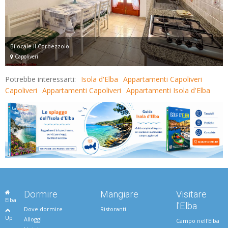
Bilocale Il Corbezzolo
Capoliveri
Potrebbe interessarti:
Isola d'Elba
Appartamenti Capoliveri
Capoliveri
Appartamenti Capoliveri
Appartamenti Isola d'Elba
Dormire
Mangiare
Visitare
Elba
l'Elba
Dove dormire
Ristoranti
Up
Alloggi
Campo nell'Elba