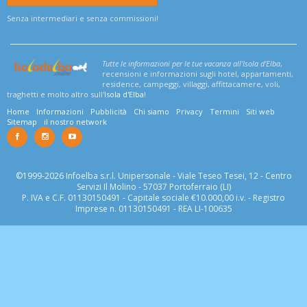
Senza intermediari e senza commissioni!
Tutte le informazioni per le tue vacanza all'Isola d'Elba
,
recensioni e informazioni sugli hotel, appartamenti,
residence, campeggi, villaggi, affittacamere, voli,
traghetti e molto altro sull'
Isola d'Elba
!
Home
Informazioni
Pubblicità
Chi siamo
Privacy
Termini
Siti web
Sitemap
il nostro network
©1999-2026 Infoelba s.r.l. Unipersonale - Viale Teseo Tesei, 12 - Centro
Servizi Il Molino - 57037 Portoferraio (LI)
P. IVA e C.F. 01130150491 - Capitale sociale €10.000,00 i.v. - Registro
Imprese n. 01130150491 - REA LI-100635