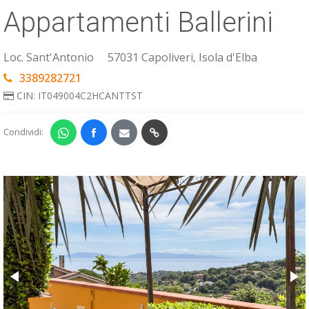
Appartamenti Ballerini
ESP
SLO
Loc. Sant'Antonio
57031 Capoliveri, Isola d'Elba
3389282721
CIN: IT049004C2HCANTTST
Condividi: