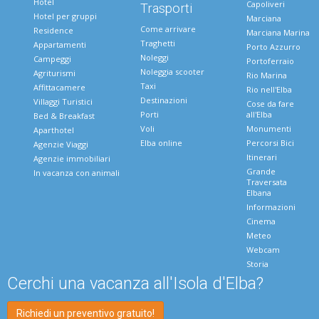
Hotel
Capoliveri
Trasporti
Hotel per gruppi
Marciana
Come arrivare
Residence
Marciana Marina
Traghetti
Appartamenti
Porto Azzurro
Noleggi
Campeggi
Portoferraio
Noleggia scooter
Agriturismi
Rio Marina
Taxi
Affittacamere
Rio nell'Elba
Destinazioni
Villaggi Turistici
Cose da fare
Porti
all'Elba
Bed & Breakfast
Voli
Monumenti
Aparthotel
Elba online
Percorsi Bici
Agenzie Viaggi
Itinerari
Agenzie immobiliari
Grande
In vacanza con animali
Traversata
Elbana
Informazioni
Cinema
Meteo
Webcam
Storia
Cerchi una vacanza all'Isola d'Elba?
Richiedi un preventivo gratuito!