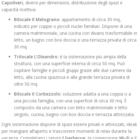
Capoliveri
, diversi per dimensioni, distribuzione degli spazi e
capacità ricettiva:
Bilocale Il Melograno:
appartamento di circa 30 mq,
indicato per coppie o piccoli nuclei familiari. Dispone di una
camera matrimoniale, una cucina con divano trasformabile in
letto, un bagno con box doccia e una terrazza privata di circa
30 mq.
Trilocale L’Oleandro:
è la sistemazione più ampia della
struttura, con una superficie interna di circa 50 mq. Può
ospitare famiglie e piccoli gruppi grazie alle due camere da
letto, alla cucina spaziosa e alla grande terrazza privata di
oltre 50 mq.
Bilocale Il Corbezzolo:
soluzione adatta a una coppia o a
una piccola famiglia, con una superficie di circa 30 mq. È
composto da una camera con letto matrimoniale e letto
singolo, cucina, bagno con box doccia e terrazza attrezzata.
Ogni sistemazione dispone di spazi esterni privati e attrezzati, ideali
per mangiare all’aperto e trascorrere momenti di relax durante la
vacanza. Completano i servizi il
barbecue
, la connessione
Wi-Fi
e il