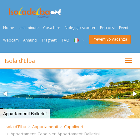
Home
Last minute
Cosa fare
Noleggio scooter
Percorsi
Eventi
Preventivo Vacanza
Webcam
Annunci
Traghetti
FAQ
ITA
Isola d'Elba
Togli
ENG
DEU
NED
FRA
Appartamenti Ballerini
PYC
Isola d'Elba
Appartamenti
Capoliveri
Appartamenti Capoliveri Appartamenti Ballerini
DAN