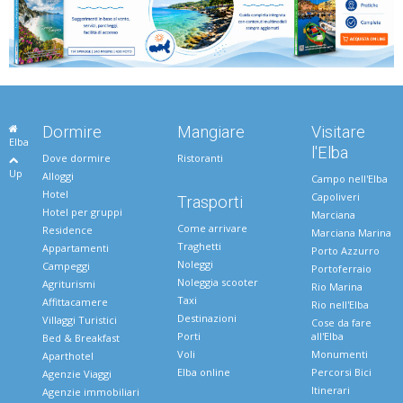
Dormire
Mangiare
Visitare
Elba
l'Elba
Dove dormire
Ristoranti
Up
Alloggi
Campo nell'Elba
Hotel
Capoliveri
Trasporti
Hotel per gruppi
Marciana
Come arrivare
Residence
Marciana Marina
Traghetti
Appartamenti
Porto Azzurro
Noleggi
Campeggi
Portoferraio
Noleggia scooter
Agriturismi
Rio Marina
Taxi
Affittacamere
Rio nell'Elba
Destinazioni
Villaggi Turistici
Cose da fare
Porti
all'Elba
Bed & Breakfast
Voli
Monumenti
Aparthotel
Elba online
Percorsi Bici
Agenzie Viaggi
Itinerari
Agenzie immobiliari