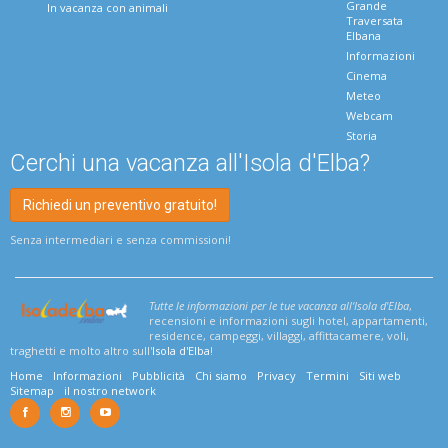
Grande
In vacanza con animali
Traversata
Elbana
Informazioni
Cinema
Meteo
Webcam
Storia
Cerchi una vacanza all'Isola d'Elba?
Richiedi un preventivo gratuito!
Senza intermediari e senza commissioni!
Tutte le informazioni per le tue vacanza all'Isola d'Elba
,
recensioni e informazioni sugli hotel, appartamenti,
residence, campeggi, villaggi, affittacamere, voli,
traghetti e molto altro sull'
Isola d'Elba
!
Home
Informazioni
Pubblicità
Chi siamo
Privacy
Termini
Siti web
Sitemap
il nostro network