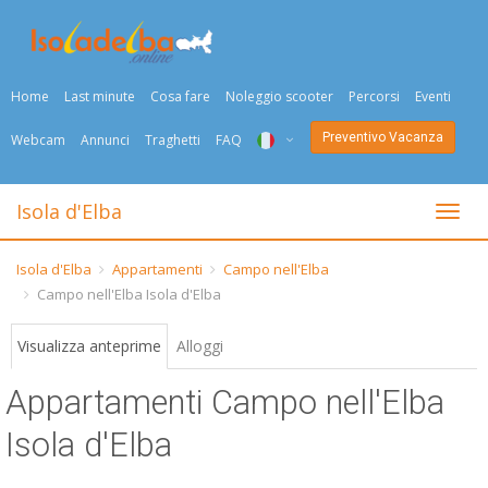
Home
Last minute
Cosa fare
Noleggio scooter
Percorsi
Eventi
Preventivo Vacanza
Webcam
Annunci
Traghetti
FAQ
ITA
Isola d'Elba
Togli
ENG
Isola d'Elba
Appartamenti
Campo nell'Elba
DEU
Campo nell'Elba Isola d'Elba
NED
Visualizza anteprime
Alloggi
FRA
Appartamenti Campo nell'Elba
PYC
Isola d'Elba
DAN