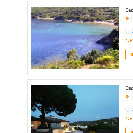
Ca
L
+
Cas
L
+