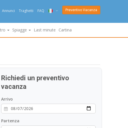
Preventivo Vacanza
Annunci
Traghetti
FAQ
ITA
ltro
Spiagge
Last minute
Cartina
ENG
DEU
NED
FRA
Richiedi un preventivo
PYC
vacanza
DAN
Arrivo
ESP
Partenza
SLO