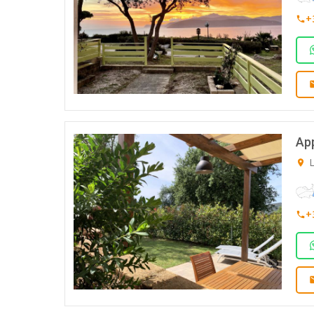
+
Ap
L
+