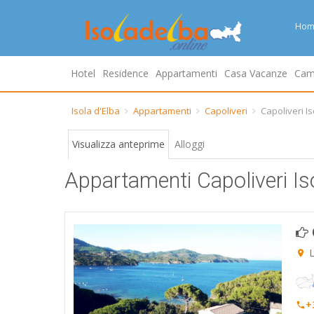
Hom
Hotel
Residence
Appartamenti
Casa Vacanze
Cam
Isola d'Elba
Appartamenti
Capoliveri
Capoliveri Is
Visualizza anteprime
Alloggi
Appartamenti Capoliveri Is
L
+