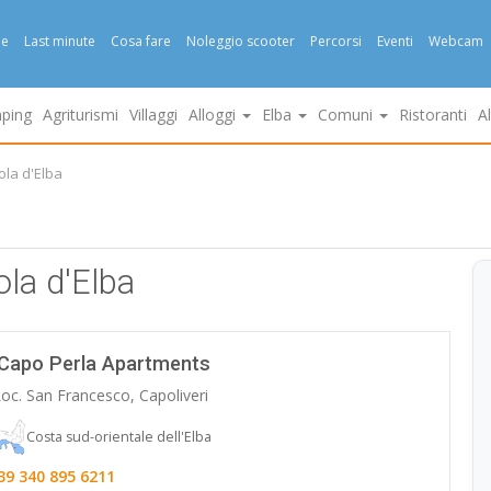
e
Last minute
Cosa fare
Noleggio scooter
Percorsi
Eventi
Webcam
ping
Agriturismi
Villaggi
Alloggi
Elba
Comuni
Ristoranti
A
ola d'Elba
ola d'Elba
Capo Perla Apartments
oc. San Francesco, Capoliveri
Costa sud-orientale dell'Elba
39 340 895 6211