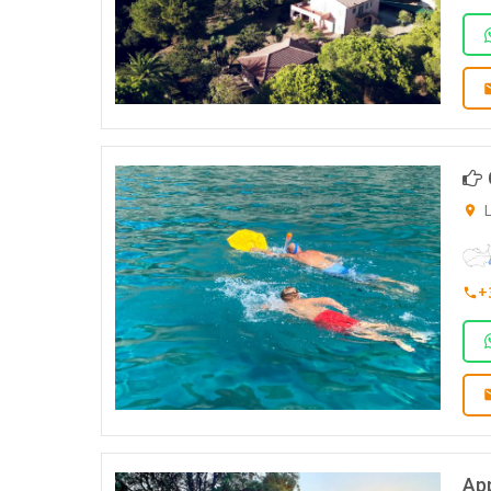
L
+
Ap