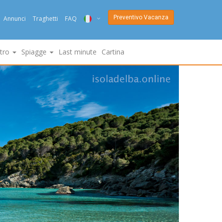
Preventivo Vacanza
Annunci
Traghetti
FAQ
ITA
ltro
Spiagge
Last minute
Cartina
ENG
DEU
NED
FRA
PYC
DAN
ESP
SLO