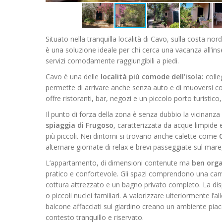
Situato nella tranquilla località di Cavo, sulla costa nord
è una soluzione ideale per chi cerca una vacanza all’inse
servizi comodamente raggiungibili a piedi.
Cavo è una delle
località più comode dell’isola:
colle
permette di arrivare anche senza auto e di muoversi con 
offre ristoranti, bar, negozi e un piccolo porto turistic
Il punto di forza della zona è senza dubbio la vicinanza
spiaggia di Frugoso
, caratterizzata da acque limpide 
più piccoli. Nei dintorni si trovano anche calette come
alternare giornate di relax e brevi passeggiate sul mare, 
L’appartamento, di dimensioni contenute ma
ben orga
pratico e confortevole. Gli spazi comprendono una ca
cottura attrezzato e un bagno privato completo. La dis
o piccoli nuclei familiari. A valorizzare ulteriormente l’a
balcone affacciati sul giardino creano un ambiente piacev
contesto tranquillo e riservato.