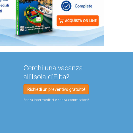
Cerchi una vacanza
all'Isola d'Elba?
Richiedi un preventivo gratuito!
Senza intermediari e senza commissioni!