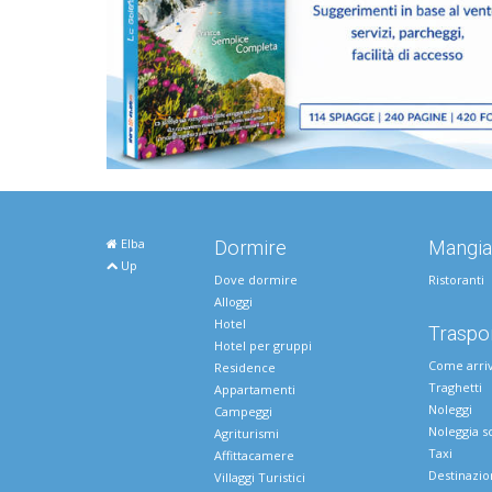
Elba
Dormire
Mangia
Up
Dove dormire
Ristoranti
Alloggi
Hotel
Traspor
Hotel per gruppi
Come arri
Residence
Traghetti
Appartamenti
Noleggi
Campeggi
Noleggia s
Agriturismi
Taxi
Affittacamere
Destinazio
Villaggi Turistici