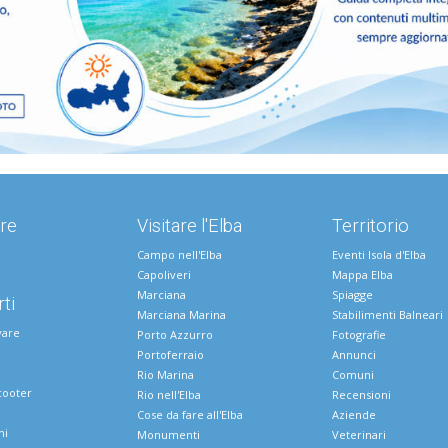
re
Visitare l'Elba
Territorio
Campo nell'Elba
Eventi Isola d'Elba
Capoliveri
Mappa Elba
Marciana
Spiagge
ti
Marciana Marina
Stabilimenti Balneari
vare
Porto Azzurro
Fotografie
Portoferraio
Annunci
Rio Marina
Comuni
cooter
Rio nell'Elba
Recensioni
Cose da fare all'Elba
Aziende
ni
Monumenti
Veterinari