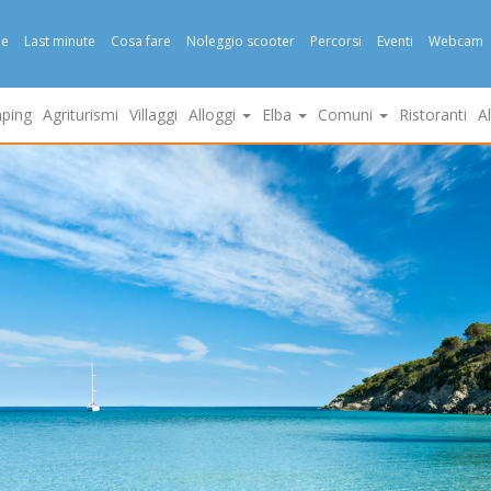
e
Last minute
Cosa fare
Noleggio scooter
Percorsi
Eventi
Webcam
ping
Agriturismi
Villaggi
Alloggi
Elba
Comuni
Ristoranti
A