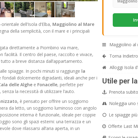
Maggiolino 
-orientale dell’Isola d’Elba,
Maggiolino al Mare
gna della semplicità, con il mare e i principali
Maggiolino al
gata direttamente a Piombino via mare,
facilità. Il centro del paese, raccolto e vivace,
Torna Indietro
o, tutto a breve distanza dall’appartamento.
Alloggi Isola d
 alle spiagge. In pochi minuti si raggiunge
la
e fondali dolcemente digradanti, ideali anche per i
Utile per l
Cala delle Alghe
e
Fonacelle
, perfette per
senza la necessità di utilizzare l’auto.
Prenota subito 
nizzato,
è pensato per offrire un soggiorno
Noleggia uno sc
mera da letto, un soggiorno luminoso con angolo
posizione interna è funzionale, ideale per coppie
Le spiagge più 
lloggio sono gli spazi esterni: una terrazza e un
Offerte Last Mi
ole dove rilassarsi all’aria aperta, in un
Scopri le spiag