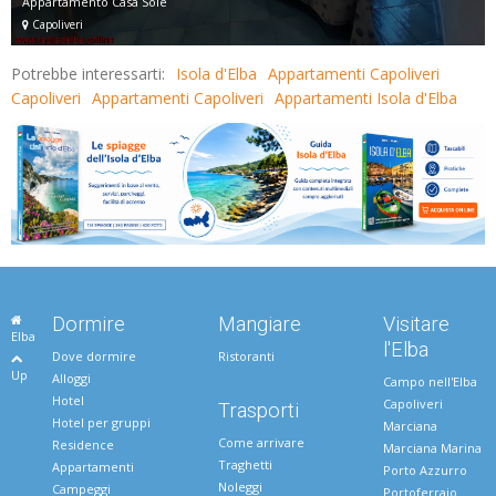
Appartamento Casa Sole
Capoliveri
Potrebbe interessarti:
Isola d'Elba
Appartamenti Capoliveri
Capoliveri
Appartamenti Capoliveri
Appartamenti Isola d'Elba
Dormire
Mangiare
Visitare
Elba
l'Elba
Dove dormire
Ristoranti
Up
Alloggi
Campo nell'Elba
Hotel
Capoliveri
Trasporti
Hotel per gruppi
Marciana
Come arrivare
Residence
Marciana Marina
Traghetti
Appartamenti
Porto Azzurro
Noleggi
Campeggi
Portoferraio