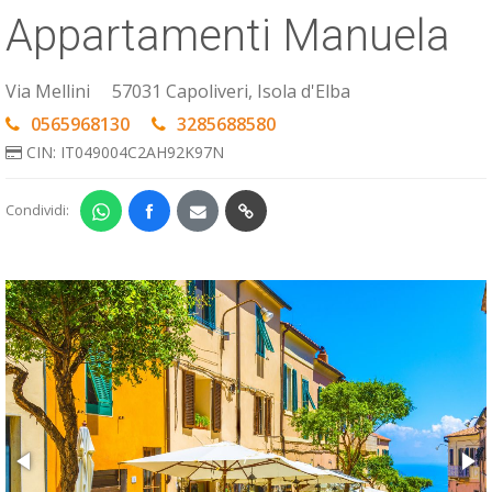
Appartamenti Manuela
ESP
SLO
Via Mellini
57031 Capoliveri, Isola d'Elba
0565968130
3285688580
CIN: IT049004C2AH92K97N
Condividi: