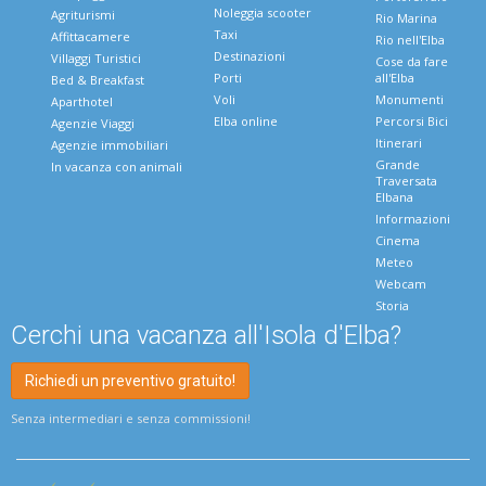
Noleggia scooter
Agriturismi
Rio Marina
Taxi
Affittacamere
Rio nell'Elba
Destinazioni
Villaggi Turistici
Cose da fare
Porti
all'Elba
Bed & Breakfast
Voli
Monumenti
Aparthotel
Elba online
Percorsi Bici
Agenzie Viaggi
Itinerari
Agenzie immobiliari
Grande
In vacanza con animali
Traversata
Elbana
Informazioni
Cinema
Meteo
Webcam
Storia
Cerchi una vacanza all'Isola d'Elba?
Richiedi un preventivo gratuito!
Senza intermediari e senza commissioni!