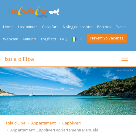
Home
Last minute
Cosa fare
Noleggio scooter
Percorsi
Eventi
Preventivo Vacanza
Webcam
Annunci
Traghetti
FAQ
ITA
Isola d'Elba
Togli
ENG
DEU
NED
FRA
PYC
Isola d'Elba
Appartamenti
Capoliveri
Appartamenti Capoliveri Appartamenti Manuela
DAN