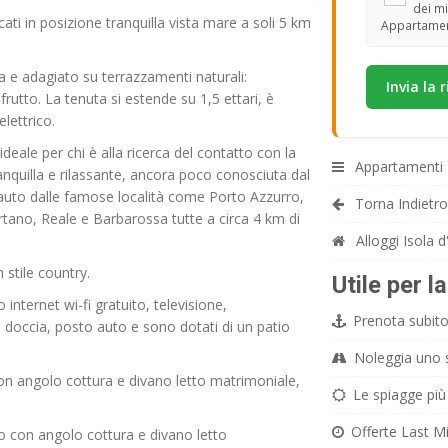
dei mi
ti in posizione tranquilla vista mare a soli 5 km
Appartamen
 e adagiato su terrazzamenti naturali:
rutto. La tenuta si estende su 1,5 ettari, è
lettrico.
deale per chi è alla ricerca del contatto con la
Appartamenti 
ranquilla e rilassante, ancora poco conosciuta dal
auto dalle famose località come Porto Azzurro,
Torna Indietro
Ortano, Reale e Barbarossa tutte a circa 4 km di
Alloggi Isola d
 stile country.
Utile per l
nternet wi-fi gratuito, televisione,
Prenota subito 
 doccia, posto auto e sono dotati di un patio
Noleggia uno sc
n angolo cottura e divano letto matrimoniale,
Le spiagge più 
Offerte Last Mi
 con angolo cottura e divano letto