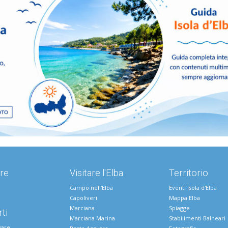
re
Visitare l'Elba
Territorio
Campo nell'Elba
Eventi Isola d'Elba
Capoliveri
Mappa Elba
Marciana
Spiagge
ti
Marciana Marina
Stabilimenti Balneari
vare