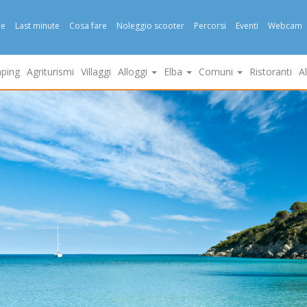
e
Last minute
Cosa fare
Noleggio scooter
Percorsi
Eventi
Webcam
ping
Agriturismi
Villaggi
Alloggi
Elba
Comuni
Ristoranti
A