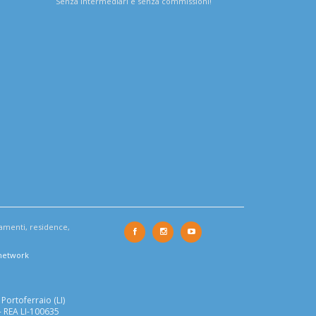
Senza intermediari e senza commissioni!
tamenti, residence,
 network
Portoferraio (LI)
- REA LI-100635