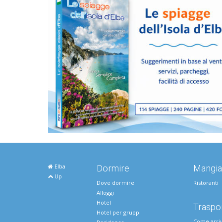
Elba
Dormire
Mangia
Up
Dove dormire
Ristoranti
Alloggi
Hotel
Traspor
Hotel per gruppi
Come arri