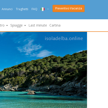
Preventivo Vacanza
Annunci
Traghetti
FAQ
ITA
ltro
Spiagge
Last minute
Cartina
ENG
DEU
NED
FRA
PYC
DAN
ESP
SLO