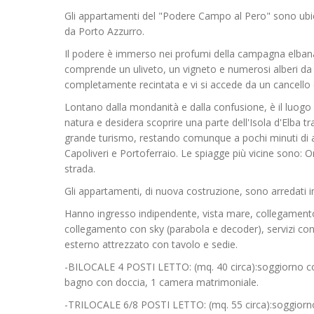
Gli appartamenti del "Podere Campo al Pero" sono ubica
da Porto Azzurro.
Il podere è immerso nei profumi della campagna elbana
comprende un uliveto, un vigneto e numerosi alberi da f
completamente recintata e vi si accede da un cancello e
Lontano dalla mondanità e dalla confusione, è il luogo i
natura e desidera scoprire una parte dell'Isola d'Elba t
grande turismo, restando comunque a pochi minuti di 
Capoliveri e Portoferraio. Le spiagge più vicine sono: 
strada.
Gli appartamenti, di nuova costruzione, sono arredati in
Hanno ingresso indipendente, vista mare, collegamento i
collegamento con sky (parabola e decoder), servizi con
esterno attrezzato con tavolo e sedie.
-BILOCALE 4 POSTI LETTO: (mq. 40 circa):soggiorno co
bagno con doccia, 1 camera matrimoniale.
-TRILOCALE 6/8 POSTI LETTO: (mq. 55 circa):soggiorno