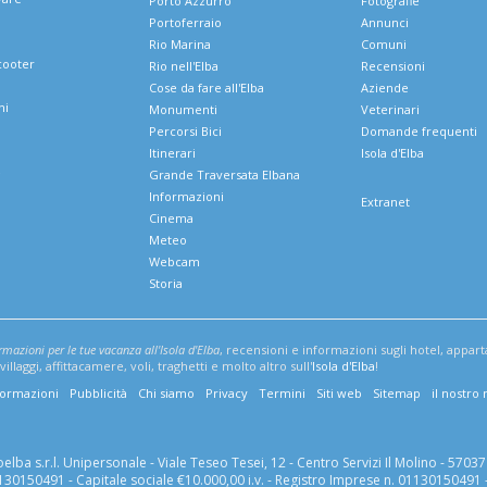
Porto Azzurro
Fotografie
Portoferraio
Annunci
Rio Marina
Comuni
cooter
Rio nell'Elba
Recensioni
Cose da fare all'Elba
Aziende
ni
Monumenti
Veterinari
Percorsi Bici
Domande frequenti
Itinerari
Isola d'Elba
e
Grande Traversata Elbana
Informazioni
Extranet
Cinema
Meteo
Webcam
Storia
ormazioni per le tue vacanza all'Isola d'Elba
, recensioni e informazioni sugli hotel, appar
illaggi, affittacamere, voli, traghetti e molto altro sull'
Isola d'Elba
!
formazioni
Pubblicità
Chi siamo
Privacy
Termini
Siti web
Sitemap
il nostro
lba s.r.l. Unipersonale - Viale Teseo Tesei, 12 - Centro Servizi Il Molino - 57037 
01130150491 - Capitale sociale €10.000,00 i.v. - Registro Imprese n. 01130150491 