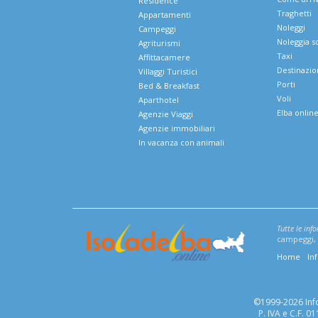
Residence
Traghetti
Appartamenti
Noleggi
Campeggi
Noleggia s
Agriturismi
Taxi
Affittacamere
Destinazio
Villaggi Turistici
Porti
Bed & Breakfast
Voli
Aparthotel
Elba onlin
Agenzie Viaggi
Agenzie immobiliari
In vacanza con animali
Tutte le inf
campeggi, v
Home
In
©1999-2026 Infoe
P. IVA e C.F. 