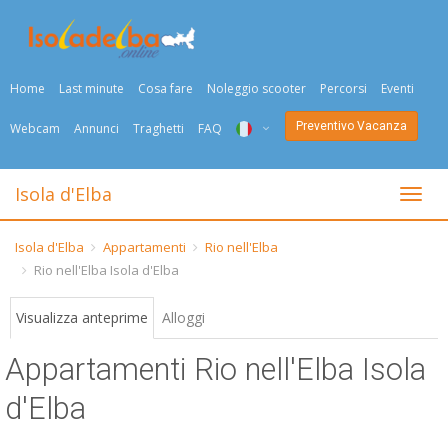
Home
Last minute
Cosa fare
Noleggio scooter
Percorsi
Eventi
Preventivo Vacanza
Webcam
Annunci
Traghetti
FAQ
ITA
Isola d'Elba
Togli
ENG
Isola d'Elba
Appartamenti
Rio nell'Elba
DEU
Rio nell'Elba Isola d'Elba
NED
Visualizza anteprime
Alloggi
FRA
Appartamenti Rio nell'Elba Isola
PYC
d'Elba
DAN