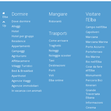
Dormire
Mangiare
Visitare
Elba
l'Elba
Dove dormire
Ristoranti
Up
Alloggi
Campo nell'Elba
Hotel
Capoliveri
Trasporti
Hotel per gruppi
Marciana
Come arrivare
Residence
Marciana Marina
Traghetti
Appartamenti
Porto Azzurro
Noleggi
Campeggi
Portoferraio
Noleggia scooter
Agriturismi
Rio Marina
Taxi
Affittacamere
Rio nell'Elba
Destinazioni
Villaggi Turistici
Cose da fare
Porti
all'Elba
Bed & Breakfast
Voli
Monumenti
Aparthotel
Elba online
Percorsi Bici
Agenzie Viaggi
Itinerari
Agenzie immobiliari
Grande
In vacanza con animali
Traversata
Elbana
Informazioni
Cinema