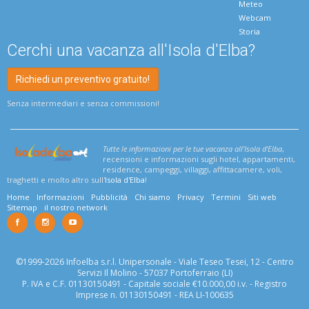
Meteo
Webcam
Storia
Cerchi una vacanza all'Isola d'Elba?
Richiedi un preventivo gratuito!
Senza intermediari e senza commissioni!
Tutte le informazioni per le tue vacanza all'Isola d'Elba
,
recensioni e informazioni sugli hotel, appartamenti,
residence, campeggi, villaggi, affittacamere, voli,
traghetti e molto altro sull'
Isola d'Elba
!
Home
Informazioni
Pubblicità
Chi siamo
Privacy
Termini
Siti web
Sitemap
il nostro network
©1999-2026 Infoelba s.r.l. Unipersonale - Viale Teseo Tesei, 12 - Centro
Servizi Il Molino - 57037 Portoferraio (LI)
P. IVA e C.F. 01130150491 - Capitale sociale €10.000,00 i.v. - Registro
Imprese n. 01130150491 - REA LI-100635