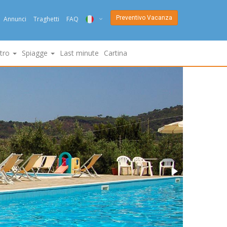
Preventivo Vacanza
Annunci
Traghetti
FAQ
ITA
ltro
Spiagge
Last minute
Cartina
ENG
DEU
NED
FRA
PYC
DAN
ESP
SLO