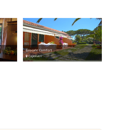
Bilocale Comfort
Capoliveri