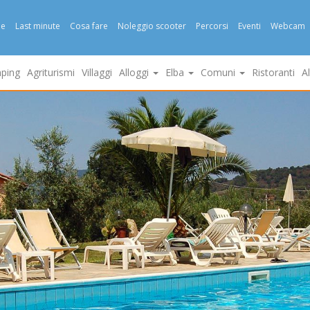
e
Last minute
Cosa fare
Noleggio scooter
Percorsi
Eventi
Webcam
ping
Agriturismi
Villaggi
Alloggi
Elba
Comuni
Ristoranti
A