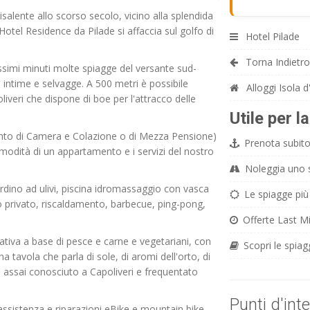
risalente allo scorso secolo, vicino alla splendida
'Hotel Residence da Pilade si affaccia sul golfo di
Hotel Pilade
Torna Indietro
ssimi minuti molte spiagge del versante sud-
ù intime e selvagge. A 500 metri è possibile
Alloggi Isola d
iveri che dispone di boe per l'attracco delle
Utile per l
mento di Camera e Colazione o di Mezza Pensione)
Prenota subito 
modità di un appartamento e i servizi del nostro
Noleggia uno sc
rdino ad ulivi, piscina idromassaggio con vasca
Le spiagge più 
o privato, riscaldamento, barbecue, ping-pong,
Offerte Last Mi
reativa a base di pesce e carne e vegetariani, con
Scopri le spiag
a tavola che parla di sole, di aromi dell'orto, di
' assai conosciuto a Capoliveri e frequentato
Punti d'int
assistenza e riparazioni eBike e mountain bike,