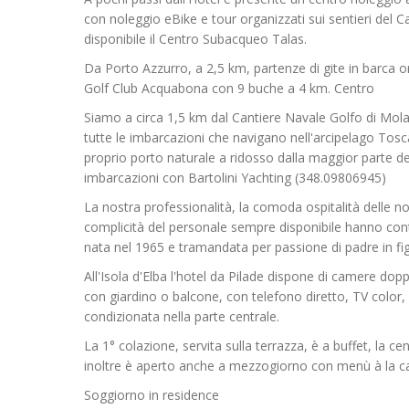
con noleggio eBike e tour organizzati sui sentieri del Cap
disponibile il Centro Subacqueo Talas.
Da Porto Azzurro, a 2,5 km, partenze di gite in barca or
Golf Club Acquabona con 9 buche a 4 km. Centro
Siamo a circa 1,5 km dal Cantiere Navale Golfo di Mola
tutte le imbarcazioni che navigano nell'arcipelago Tosc
proprio porto naturale a ridosso dalla maggior parte de
imbarcazioni con Bartolini Yachting (348.09806945)
La nostra professionalità, la comoda ospitalità delle n
complicità del personale sempre disponibile hanno contrib
nata nel 1965 e tramandata per passione di padre in fig
All'Isola d'Elba l'hotel da Pilade dispone di camere doppi
con giardino o balcone, con telefono diretto, TV color, 
condizionata nella parte centrale.
La 1° colazione, servita sulla terrazza, è a buffet, la cen
inoltre è aperto anche a mezzogiorno con menù à la ca
Soggiorno in residence