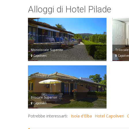
Alloggi di Hotel Pilade
Monolocale Superior
Trilocal
Capoliveri
Capolive
Bilocale Superior
Capoliveri
Potrebbe interessarti:
Isola d'Elba
Hotel Capoliveri
C