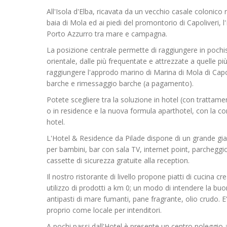
All'Isola d'Elba, ricavata da un vecchio casale colonico 
baia di Mola ed ai piedi del promontorio di Capoliveri, l
Porto Azzurro tra mare e campagna.
La posizione centrale permette di raggiungere in pochi
orientale, dalle più frequentate e attrezzate a quelle pi
raggiungere l'approdo marino di Marina di Mola di Capol
barche e rimessaggio barche (a pagamento).
Potete scegliere tra la soluzione in hotel (con tratta
o in residence e la nuova formula aparthotel, con la co
hotel.
L'Hotel & Residence da Pilade dispone di un grande gia
per bambini, bar con sala TV, internet point, parcheggi
cassette di sicurezza gratuite alla reception.
Il nostro ristorante di livello propone piatti di cucina c
utilizzo di prodotti a km 0; un modo di intendere la buon
antipasti di mare fumanti, pane fragrante, olio crudo. E
proprio come locale per intenditori.
A pochi passi dall'Hotel è presente un centro noleggio 