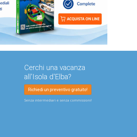
Cerchi una vacanza
all'Isola d'Elba?
Richiedi un preventivo gratuito!
Senza intermediari e senza commissioni!