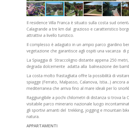
Il residence Villa Franca è situato sulla costa sud orienta
Calagrande a tre km dal grazioso e caratteristico borg
attrattivi a livello turistico.
Il complesso è adagiato in un ampio parco giardino ben
vegetazione che garantisce agli ospiti una vacanza di 
La Spiaggia di Straccoligno distante appena 250 metri,
degrada dolcemente adatta alla balneazione dei bambini
La costa molto frastagliata offre la possibilità di visi
spiagge (Ferrato, Malpasso, Calanova, Istia...) ancora a
mediterranea che arriva fino al mare ideali per lo snorkl
Raggiungibile a pochi chilometri di distanza si trova la 
visitabile parco minerario nazionale luogo incontaminat
gli sportivi amanti del trekking, jogging e mountain bik
natura.
APPARTAMENTI