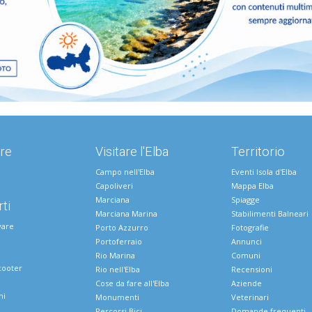
re
Visitare l'Elba
Territorio
Campo nell'Elba
Eventi Isola d'Elba
Capoliveri
Mappa Elba
Marciana
Spiagge
ti
Marciana Marina
Stabilimenti Balneari
vare
Porto Azzurro
Fotografie
Portoferraio
Annunci
Rio Marina
Comuni
cooter
Rio nell'Elba
Recensioni
Cose da fare all'Elba
Aziende
ni
Monumenti
Veterinari
Percorsi Bici
Domande frequenti