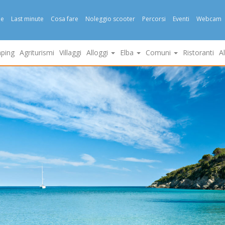
e
Last minute
Cosa fare
Noleggio scooter
Percorsi
Eventi
Webcam
ping
Agriturismi
Villaggi
Alloggi
Elba
Comuni
Ristoranti
A