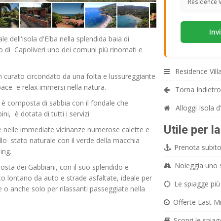
Residence Vi
le dell'isola d'Elba nella splendida baia di
o di Capoliveri uno dei comuni più rinomati e
Residence Vill
 curato circondato da una folta e lussureggiante
pace e relax immersi nella natura.
Torna Indietro
 è composta di sabbia con il fondale che
Alloggi Isola d
, è dotata di tutti i servizi.
Utile per l
tare nelle immediate vicinanze numerose calette e
llo stato naturale con il verde della macchia
Prenota subito 
ing.
Noleggia uno sc
Costa dei Gabbiani, con il suo splendido e
o lontano da auto e strade asfaltate, ideale per
Le spiagge più 
e o anche solo per rilassanti passeggiate nella
Offerte Last Mi
Scopri le spiag