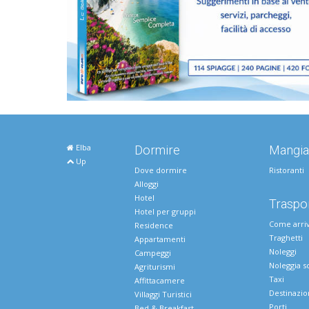
Elba
Dormire
Mangia
Up
Dove dormire
Ristoranti
Alloggi
Hotel
Traspor
Hotel per gruppi
Come arri
Residence
Traghetti
Appartamenti
Noleggi
Campeggi
Noleggia s
Agriturismi
Taxi
Affittacamere
Destinazio
Villaggi Turistici
Porti
Bed & Breakfast