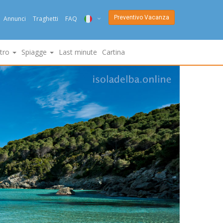
Preventivo Vacanza
Annunci
Traghetti
FAQ
ITA
ltro
Spiagge
Last minute
Cartina
ENG
DEU
NED
FRA
PYC
DAN
ESP
SLO