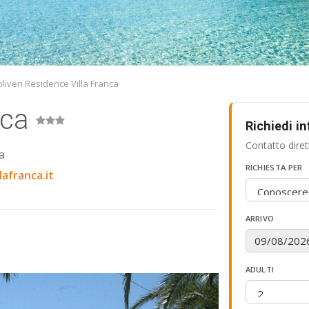
iveri Residence Villa Franca
nca
Richiedi i
Contatto diret
a
RICHIESTA PER
afranca.it
ARRIVO
ADULTI