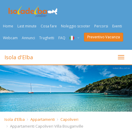
Home
Last minute
Cosa fare
Noleggio scooter
Percorsi
Eventi
Preventivo Vacanza
Webcam
Annunci
Traghetti
FAQ
ITA
Isola d'Elba
Togli
ENG
DEU
NED
FRA
PYC
Isola d'Elba
Appartamenti
Capoliveri
Appartamenti Capoliveri Villa Bouganville
DAN