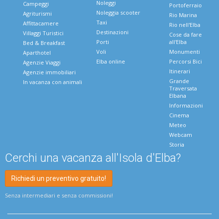
Noleggi
Campeggi
Portoferraio
Noleggia scooter
Agriturismi
Rio Marina
Taxi
Affittacamere
Rio nell'Elba
Destinazioni
Villaggi Turistici
Cose da fare
Porti
all'Elba
Bed & Breakfast
Voli
Monumenti
Aparthotel
Elba online
Percorsi Bici
Agenzie Viaggi
Itinerari
Agenzie immobiliari
Grande
In vacanza con animali
Traversata
Elbana
Informazioni
Cinema
Meteo
Webcam
Storia
Cerchi una vacanza all'Isola d'Elba?
Richiedi un preventivo gratuito!
Senza intermediari e senza commissioni!