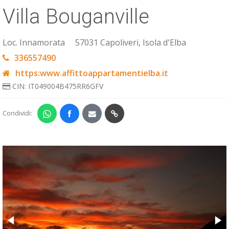
Villa Bouganville
ESP
SLO
Loc. Innamorata
57031 Capoliveri, Isola d'Elba
336557490
https:www.affittoappartamentielba.it
CIN: IT049004B475RR6GFV
Condividi: