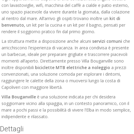
con lavastoviglie, wifi, macchina del caffè a cialde e patio esterno,
uno spazio piacevole da vivere durante la giornata, dalla colazione
al rientro dal mare. All’arrivo gli ospiti trovano inoltre un
kit di
benvenuto,
un kit per la cucina e un kit per il bagno, pensati per
rendere il soggiorno pratico fin dal primo giorno.
La struttura mette a disposizione anche alcuni
servizi comuni
che
arricchiscono l’esperienza di vacanza. In area condivisa è presente
un barbecue, ideale per preparare grigliate e trascorrere piacevoli
momenti all’aperto. Direttamente presso Villa Bouganville sono
inoltre disponibili
biciclette MTB elettriche a noleggio
a prezzi
convenzionati, una soluzione comoda per esplorare i dintorni,
raggiungere le calette della zona o muoversi lungo la costa di
Capoliveri con maggiore libertà.
Villa Bouganville
è una soluzione indicata per chi desidera
soggiornare vicino alla spiaggia, in un contesto panoramico, con il
mare a pochi passi e la possibilità di vivere l’Elba in modo semplice,
indipendente e rilassato.
Dettagli