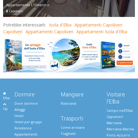
Appartamento L'Oleandro
Capoliveri
Potrebbe interessarti:
Isola d'Elba
Appartamenti Capoliveri
Capoliveri
Appartamenti Capoliveri
Appartamenti Isola d'Elba
Dormire
Mangiare
Visitare
Elba
l'Elba
Dove dormire
Ristoranti
Up
Alloggi
Campo nell'Elba
Hotel
Capoliveri
Trasporti
Hotel per gruppi
Marciana
Come arrivare
Residence
Marciana Marina
Traghetti
Appartamenti
Porto Azzurro