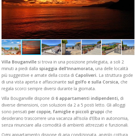
Villa Bouganville
si trova in una posizione privilegiata, a soli 2
minuti a piedi dalla
spiaggia dell’Innamorata,
una delle località
più suggestive e amate della costa di
Capoliveri.
La struttura gode
di una vista aperta e affascinante
sul golfo e sulla Corsica,
che
regala scorci sempre diversi durante la giornata.
Villa Bouganville dispone di
6 appartamenti indipendenti,
di
diverse dimensioni, con soluzioni da 2 a 5 posti letto. Gli alloggi
sono pensati
per coppie, famiglie e piccoli gruppi
che
desiderano trascorrere una vacanza all’Isola d’Elba in autonomia,
senza rinunciare alla comodità di ambienti attrezzati e funzionali.
Ogni appartamento dispone di aria condizionata, angolo cottura