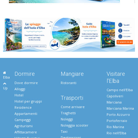
Dormire
Mangiare
Visitare
Elba
l'Elba
Dove dormire
Ristoranti
Up
Alloggi
Campo nell'Elba
Hotel
Capoliveri
Trasporti
Hotel per gruppi
Marciana
Come arrivare
Residence
Marciana Marina
Traghetti
Appartamenti
Porto Azzurro
Noleggi
Campeggi
Portoferraio
Noleggia scooter
Agriturismi
Rio Marina
Taxi
Affittacamere
Rio nell'Elba
Destinazioni