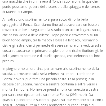
una macchia che in primavera diffonde i suoi aromi. In qualche
punto possiamo godere dello scorcio della spiaggia e del centro
di Marina di Campo.
Arrivati su uno scollinamento si para sotto di noi la bella
spiaggetta di Fonza. Scendiamo fino ad attraversare un fosso e
trovarci a un bivio. Seguiamo la strada a sinistra in leggera salita,
che passa vicina a delle villette. Dopo poco ci troveremo su un
buon fondo ampio, tra la macchia bassa a lentisco, rosmarino,
cisti e ginestre, che ci permette di avere sempre una veduta sulla
costa sottostante. In primavera splendono le ricche fioriture gialle
della ginestra comune e di quella spinosa, che inebriano dei loro
profumi.
Impiegheremo un'ora circa per arrivare allo scollinamento della
strada. Ci troviamo sulla sella erbosa tra i monti Tambone e
Fonza, dove si può fare una piccola sosta. Essa prosegue in
discesa per Lacona, mentre a sinistra continua a salire verso il
monte Tambone. Noi invece prendiamo la carrareccia a destra,
per salire non ripidamente sul monte Fonza (295 metri). Da
quassù il panorama è superbo. Spazia sui due versanti: a est con i
golfi di Lacona e Stella e con i promontori di capo Stella e di