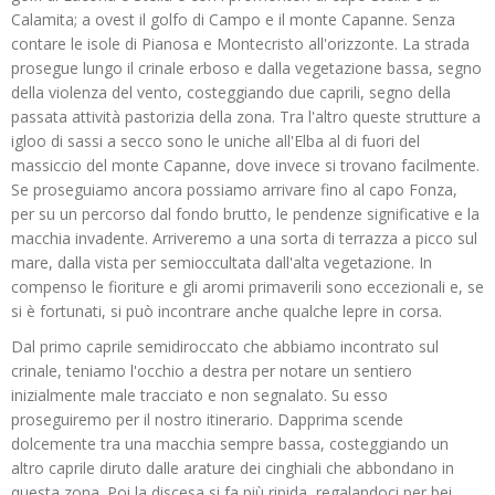
Calamita; a ovest il golfo di Campo e il monte Capanne. Senza
contare le isole di Pianosa e Montecristo all'orizzonte. La strada
prosegue lungo il crinale erboso e dalla vegetazione bassa, segno
della violenza del vento, costeggiando due caprili, segno della
passata attività pastorizia della zona. Tra l'altro queste strutture a
igloo di sassi a secco sono le uniche all'Elba al di fuori del
massiccio del monte Capanne, dove invece si trovano facilmente.
Se proseguiamo ancora possiamo arrivare fino al capo Fonza,
per su un percorso dal fondo brutto, le pendenze significative e la
macchia invadente. Arriveremo a una sorta di terrazza a picco sul
mare, dalla vista per semioccultata dall'alta vegetazione. In
compenso le fioriture e gli aromi primaverili sono eccezionali e, se
si è fortunati, si può incontrare anche qualche lepre in corsa.
Dal primo caprile semidiroccato che abbiamo incontrato sul
crinale, teniamo l'occhio a destra per notare un sentiero
inizialmente male tracciato e non segnalato. Su esso
proseguiremo per il nostro itinerario. Dapprima scende
dolcemente tra una macchia sempre bassa, costeggiando un
altro caprile diruto dalle arature dei cinghiali che abbondano in
questa zona. Poi la discesa si fa più ripida, regalandoci per bei