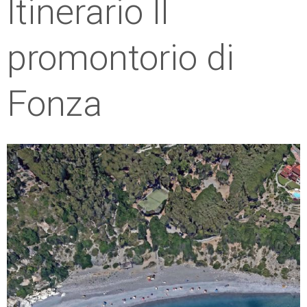
Itinerario Il
ESP
promontorio di
SLO
Fonza