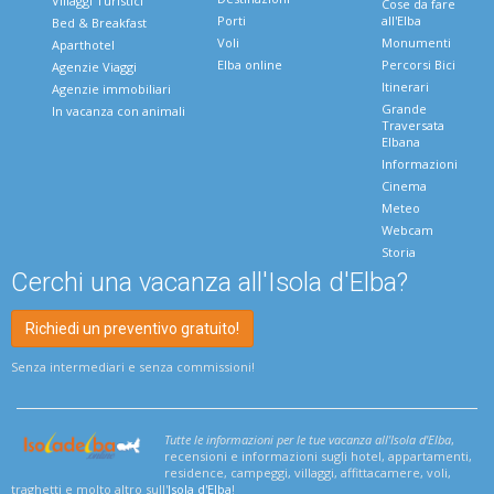
Villaggi Turistici
Cose da fare
Porti
all'Elba
Bed & Breakfast
Voli
Monumenti
Aparthotel
Elba online
Percorsi Bici
Agenzie Viaggi
Itinerari
Agenzie immobiliari
Grande
In vacanza con animali
Traversata
Elbana
Informazioni
Cinema
Meteo
Webcam
Storia
Cerchi una vacanza all'Isola d'Elba?
Richiedi un preventivo gratuito!
Senza intermediari e senza commissioni!
Tutte le informazioni per le tue vacanza all'Isola d'Elba
,
recensioni e informazioni sugli hotel, appartamenti,
residence, campeggi, villaggi, affittacamere, voli,
traghetti e molto altro sull'
Isola d'Elba
!