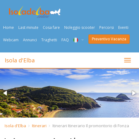
Home
Last minute
Cosa fare
Noleggio scooter
Percorsi
Eventi
Preventivo Vacanza
Webcam
Annunci
Traghetti
FAQ
ITA
Isola d'Elba
Togli
ENG
DEU
NED
FRA
PYC
Isola d'Elba
Itinerari
Itinerari Itinerario Il promontorio di Fonza
DAN