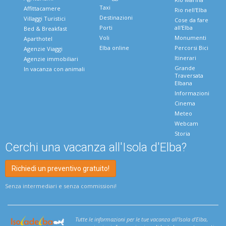
Taxi
Affittacamere
Rio nell'Elba
Destinazioni
Villaggi Turistici
Cose da fare
Porti
all'Elba
Bed & Breakfast
Voli
Monumenti
Aparthotel
Elba online
Percorsi Bici
Agenzie Viaggi
Itinerari
Agenzie immobiliari
Grande
In vacanza con animali
Traversata
Elbana
Informazioni
Cinema
Meteo
Webcam
Storia
Cerchi una vacanza all'Isola d'Elba?
Richiedi un preventivo gratuito!
Senza intermediari e senza commissioni!
Tutte le informazioni per le tue vacanza all'Isola d'Elba
,