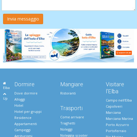
Dormire
Mangiare
Visitare
Elba
l'Elba
Dove dormire
Ristoranti
Up
Alloggi
Campo nell'Elba
Hotel
Capoliveri
Trasporti
Hotel per gruppi
Marciana
Come arrivare
Residence
Marciana Marina
Traghetti
Appartamenti
Porto Azzurro
Noleggi
Campeggi
Portoferraio
Noleggia scooter
Agriturismi
Rio Marina