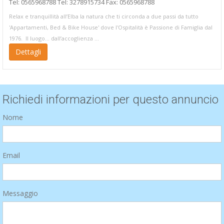
Tel: 0565968788 Tel: 3278915734 Fax: 0565968788
Relax e tranquillità all’Elba la natura che ti circonda a due passi da tutto
'Appartamenti, Bed & Bike House' dove l'Ospitalità è Passione di Famiglia dal
1976. Il luogo... dall’accoglienza ...
Dettagli
Richiedi informazioni per questo annuncio
Nome
Email
Messaggio