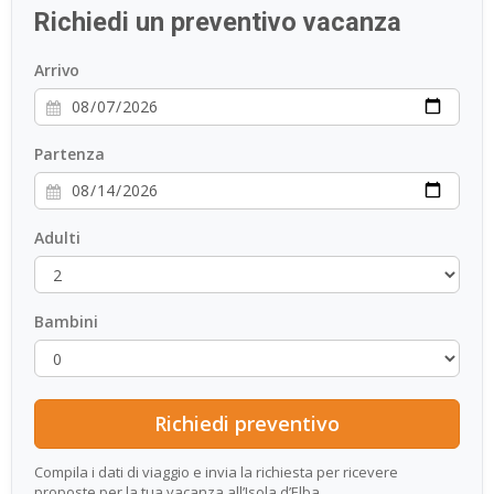
Richiedi un preventivo vacanza
ESP
Arrivo
SLO
Partenza
Adulti
Bambini
Compila i dati di viaggio e invia la richiesta per ricevere
proposte per la tua vacanza all’Isola d’Elba.