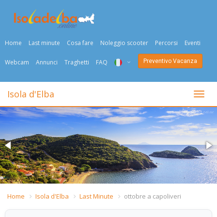
Home
Last minute
Cosa fare
Noleggio scooter
Percorsi
Eventi
Preventivo Vacanza
Webcam
Annunci
Traghetti
FAQ
ITA
Isola d'Elba
Togli
ENG
DEU
NED
FRA
PYC
Home
Isola d'Elba
Last Minute
ottobre a capoliveri
DAN