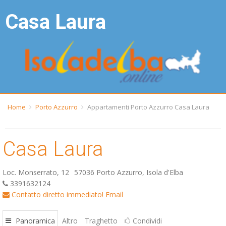
Casa Laura
Home
Porto Azzurro
Appartamenti Porto Azzurro Casa Laura
Casa Laura
Loc. Monserrato, 12
57036 Porto Azzurro, Isola d'Elba
3391632124
Contatto diretto immediato!
Email
Panoramica
Altro
Traghetto
Condividi