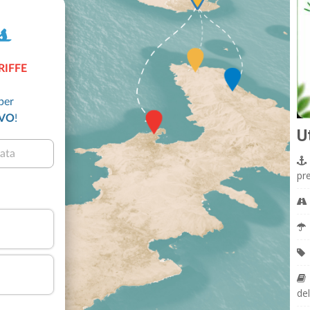
U
pr
del