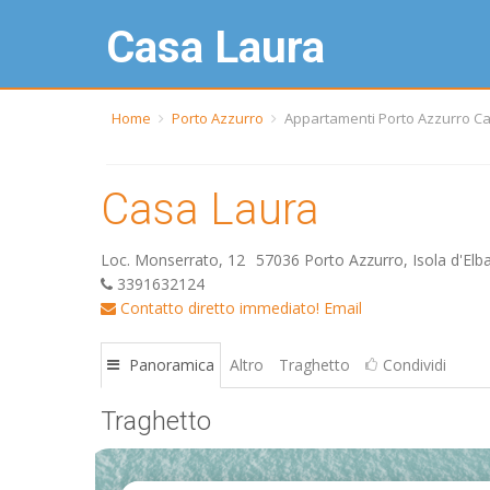
Casa Laura
Home
Porto Azzurro
Appartamenti Porto Azzurro C
Casa Laura
Loc. Monserrato, 12
57036 Porto Azzurro, Isola d'Elb
3391632124
Contatto diretto immediato!
Email
Panoramica
Altro
Traghetto
Condividi
Traghetto