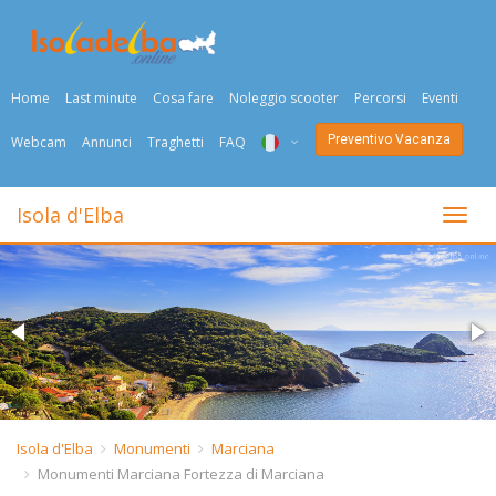
Home
Last minute
Cosa fare
Noleggio scooter
Percorsi
Eventi
Preventivo Vacanza
Webcam
Annunci
Traghetti
FAQ
ITA
Isola d'Elba
Togli
ENG
DEU
NED
FRA
PYC
Isola d'Elba
Monumenti
Marciana
Monumenti Marciana Fortezza di Marciana
DAN