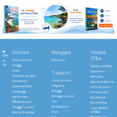
Dormire
Mangiare
Visitare
Elba
l'Elba
Dove dormire
Ristoranti
Up
Alloggi
Campo nell'Elba
Hotel
Capoliveri
Trasporti
Hotel per gruppi
Marciana
Come arrivare
Residence
Marciana Marina
Traghetti
Appartamenti
Porto Azzurro
Noleggi
Campeggi
Portoferraio
Noleggia scooter
Agriturismi
Rio Marina
Taxi
Affittacamere
Rio nell'Elba
Destinazioni
Villaggi Turistici
Cose da fare
Porti
all'Elba
Bed & Breakfast
Voli
Monumenti