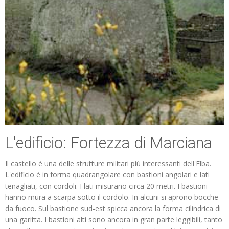
L'edificio: Fortezza di Marciana
Il castello è una delle strutture militari più interessanti dell'Elba.
L'edificio è in forma quadrangolare con bastioni angolari e lati
tenagliati, con cordoli. I lati misurano circa 20 metri. I bastioni
hanno mura a scarpa sotto il cordolo. In alcuni si aprono bocche
da fuoco. Sul bastione sud-est spicca ancora la forma cilindrica di
una garitta. I bastioni alti sono ancora in gran parte leggibili, tanto