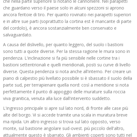
che nella parte superiore si notano le cannoniere. Nei parapetti
che guardano verso il paese solo in alcuni spezzoni si aprono
ancora feritoie di tiro. Per quanto rovinato nei parapetti superiori
e in altre sue parti (soprattutto la cortina est è mancante di parte
del cordolo), è ancora sostanzialmente ben conservato e
salvaguardato.
A causa del dislivello, per quanto leggero, del suolo i bastioni
sono tutti a quote diverse. Per la stessa ragione le mura sono in
pendenza. L'inclinazione si fa più sensibile nelle cortine tra i
bastioni settentrionali e quelli meridionali, posti su curve di livello
diverse. Questa pendenza si nota anche all'interno. Per creare un
piano di calpestio più livellato possibile si è sbassato il suolo della
parte sud, per terrapienare quella nord: così a meridione si nota
perfettamente il punto di appoggio delle murature sulla roccia
viva granitica, venuta alla luce dall'intervento suddetto.
L'ingresso principale si apre sul lato nord, di fronte alle case più
alte del borgo. Vi si accede tramite una scala in muratura breve
ma ripida. Un altro ingresso si trova sul lato opposto, verso
monte, sul bastione angolare sud-ovest. più piccolo dell'altro,
attualmente questo è sbarrato. Gli ambienti coperti sono tutti nel