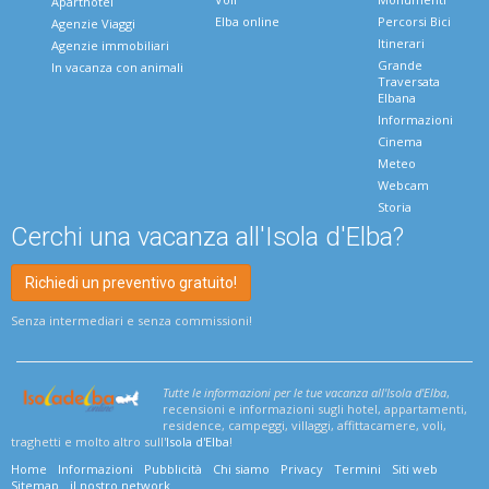
Aparthotel
Elba online
Percorsi Bici
Agenzie Viaggi
Itinerari
Agenzie immobiliari
Grande
In vacanza con animali
Traversata
Elbana
Informazioni
Cinema
Meteo
Webcam
Storia
Cerchi una vacanza all'Isola d'Elba?
Richiedi un preventivo gratuito!
Senza intermediari e senza commissioni!
Tutte le informazioni per le tue vacanza all'Isola d'Elba
,
recensioni e informazioni sugli hotel, appartamenti,
residence, campeggi, villaggi, affittacamere, voli,
traghetti e molto altro sull'
Isola d'Elba
!
Home
Informazioni
Pubblicità
Chi siamo
Privacy
Termini
Siti web
Sitemap
il nostro network