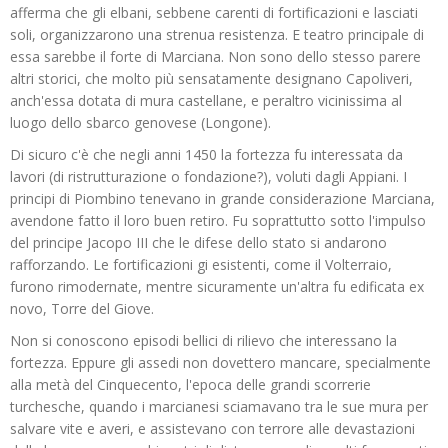
afferma che gli elbani, sebbene carenti di fortificazioni e lasciati
soli, organizzarono una strenua resistenza. E teatro principale di
essa sarebbe il forte di Marciana. Non sono dello stesso parere
altri storici, che molto più sensatamente designano Capoliveri,
anch'essa dotata di mura castellane, e peraltro vicinissima al
luogo dello sbarco genovese (Longone).
Di sicuro c'è che negli anni 1450 la fortezza fu interessata da
lavori (di ristrutturazione o fondazione?), voluti dagli Appiani. I
principi di Piombino tenevano in grande considerazione Marciana,
avendone fatto il loro buen retiro. Fu soprattutto sotto l'impulso
del principe Jacopo III che le difese dello stato si andarono
rafforzando. Le fortificazioni gi esistenti, come il Volterraio,
furono rimodernate, mentre sicuramente un'altra fu edificata ex
novo, Torre del Giove.
Non si conoscono episodi bellici di rilievo che interessano la
fortezza. Eppure gli assedi non dovettero mancare, specialmente
alla metà del Cinquecento, l'epoca delle grandi scorrerie
turchesche, quando i marcianesi sciamavano tra le sue mura per
salvare vite e averi, e assistevano con terrore alle devastazioni