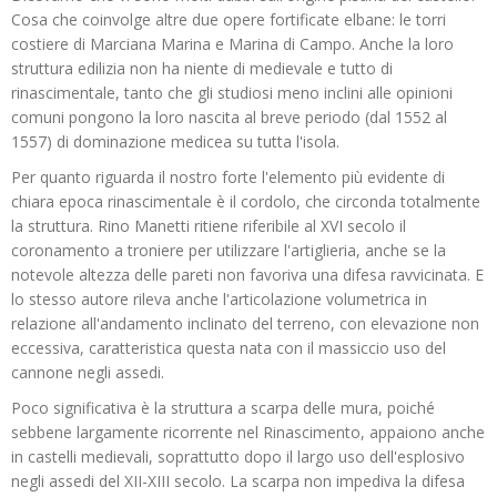
Cosa che coinvolge altre due opere fortificate elbane: le torri
costiere di Marciana Marina e Marina di Campo. Anche la loro
struttura edilizia non ha niente di medievale e tutto di
rinascimentale, tanto che gli studiosi meno inclini alle opinioni
comuni pongono la loro nascita al breve periodo (dal 1552 al
1557) di dominazione medicea su tutta l'isola.
Per quanto riguarda il nostro forte l'elemento più evidente di
chiara epoca rinascimentale è il cordolo, che circonda totalmente
la struttura. Rino Manetti ritiene riferibile al XVI secolo il
coronamento a troniere per utilizzare l'artiglieria, anche se la
notevole altezza delle pareti non favoriva una difesa ravvicinata. E
lo stesso autore rileva anche l'articolazione volumetrica in
relazione all'andamento inclinato del terreno, con elevazione non
eccessiva, caratteristica questa nata con il massiccio uso del
cannone negli assedi.
Poco significativa è la struttura a scarpa delle mura, poiché
sebbene largamente ricorrente nel Rinascimento, appaiono anche
in castelli medievali, soprattutto dopo il largo uso dell'esplosivo
negli assedi del XII-XIII secolo. La scarpa non impediva la difesa