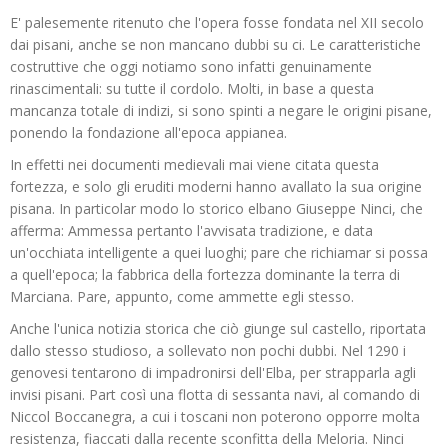
E' palesemente ritenuto che l'opera fosse fondata nel XII secolo
dai pisani, anche se non mancano dubbi su ci. Le caratteristiche
costruttive che oggi notiamo sono infatti genuinamente
rinascimentali: su tutte il cordolo. Molti, in base a questa
mancanza totale di indizi, si sono spinti a negare le origini pisane,
ponendo la fondazione all'epoca appianea.
In effetti nei documenti medievali mai viene citata questa
fortezza, e solo gli eruditi moderni hanno avallato la sua origine
pisana. In particolar modo lo storico elbano Giuseppe Ninci, che
afferma: Ammessa pertanto l'avvisata tradizione, e data
un'occhiata intelligente a quei luoghi; pare che richiamar si possa
a quell'epoca; la fabbrica della fortezza dominante la terra di
Marciana. Pare, appunto, come ammette egli stesso.
Anche l'unica notizia storica che ciò giunge sul castello, riportata
dallo stesso studioso, a sollevato non pochi dubbi. Nel 1290 i
genovesi tentarono di impadronirsi dell'Elba, per strapparla agli
invisi pisani. Part così una flotta di sessanta navi, al comando di
Niccol Boccanegra, a cui i toscani non poterono opporre molta
resistenza, fiaccati dalla recente sconfitta della Meloria. Ninci