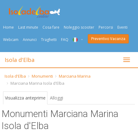
Home
Last minute
Cosa fare
Noleggio scooter
Percorsi
Eventi
Preventivo Vacanza
Webcam
Annunci
Traghetti
FAQ
ITA
Isola d'Elba
Togli
ENG
Isola d'Elba
Monumenti
Marciana Marina
DEU
Marciana Marina Isola d'Elba
NED
Visualizza anteprime
Alloggi
FRA
Monumenti Marciana Marina
PYC
Isola d'Elba
DAN