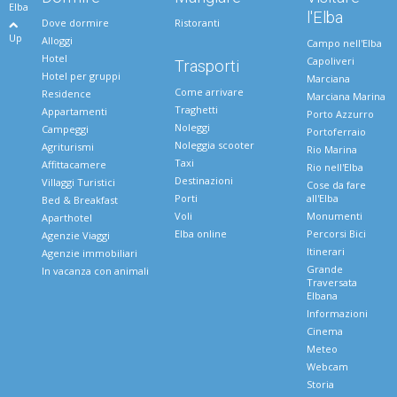
Elba
l'Elba
Dove dormire
Ristoranti
Up
Alloggi
Campo nell'Elba
Hotel
Capoliveri
Trasporti
Hotel per gruppi
Marciana
Come arrivare
Residence
Marciana Marina
Traghetti
Appartamenti
Porto Azzurro
Noleggi
Campeggi
Portoferraio
Noleggia scooter
Agriturismi
Rio Marina
Taxi
Affittacamere
Rio nell'Elba
Destinazioni
Villaggi Turistici
Cose da fare
Porti
all'Elba
Bed & Breakfast
Voli
Monumenti
Aparthotel
Elba online
Percorsi Bici
Agenzie Viaggi
Itinerari
Agenzie immobiliari
Grande
In vacanza con animali
Traversata
Elbana
Informazioni
Cinema
Meteo
Webcam
Storia