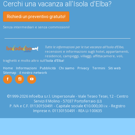
Cerchi una vacanza all'Isola d'Elba?
Richiedi un preventivo gratuito!
Senza intermediari e senza commissioni!
Tutte le informazioni per le tue vacanza all'Isola d'Elba
,
recensioni e informazioni sugli hotel, appartamenti,
residence, campeggi, villaggi, affittacamere, voli,
traghetti e molto altro sull'
Isola d'Elba
!
Home
Informazioni
Pubblicità
Chi siamo
Privacy
Termini
Siti web
Sitemap
il nostro network
©1999-2026 Infoelba s.r.l. Unipersonale - Viale Teseo Tesei, 12 - Centro
Servizi Il Molino - 57037 Portoferraio (LI)
P. IVA e C.F. 01130150491 - Capitale sociale €10.000,00 i.v. - Registro
Imprese n. 01130150491 - REA LI-100635