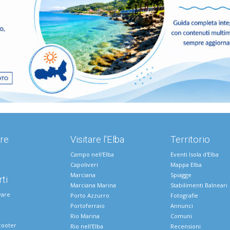
re
Visitare l'Elba
Territorio
Campo nell'Elba
Eventi Isola d'Elba
Capoliveri
Mappa Elba
Marciana
Spiagge
ti
Marciana Marina
Stabilimenti Balneari
vare
Porto Azzurro
Fotografie
Portoferraio
Annunci
Rio Marina
Comuni
cooter
Rio nell'Elba
Recensioni