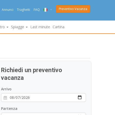
Preventivo Vacanza
Annunci
Traghetti
FAQ
ITA
ltro
Spiagge
Last minute
Cartina
ENG
DEU
NED
FRA
Richiedi un preventivo
PYC
vacanza
DAN
Arrivo
ESP
Partenza
SLO