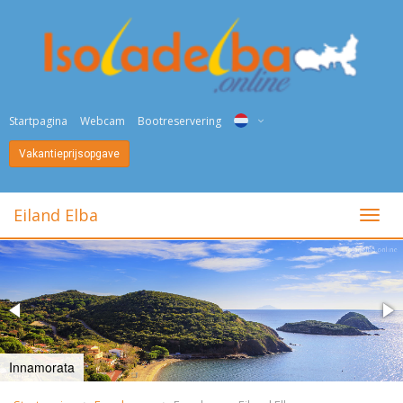
Startpagina
Webcam
Bootreservering
Vakantieprijsopgave
ITA
ENG
Eiland Elba
toggl
DEU
NED
FRA
PYC
Innamorata
DAN