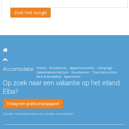
Hotels
Residences
Appartementen
Campings
Accomodatie
Vakantieboerderijen
Huurkamer
Toeristencentra
Bed & Breakfast
Aparthotel
Op zoek naar een vakantie op het eiland
Elba?
Vraag een gratis prijsopgave!
Zonder tussenpersoon en zonder commissie!