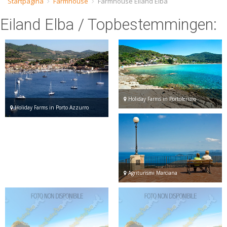
Startpagina
Farmhouse
Farmhouse Eiland Elba
ESP
Eiland Elba
/ Topbestemmingen:
SLO
Holiday Farms in Portoferraio
Holiday Farms in Porto Azzurro
Agriturismi Marciana