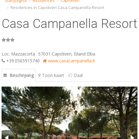
Startpagina
Residences
Capoliveri
Residences in Capoliveri Casa Campanella Resort
ESP
Casa Campanella Resort
SLO
Loc. Mazzacorta
57031 Capoliveri, Eiland Elba
+39.0565915740
www.casacampanella.it
Beschrijving
Toon kaart
Daal