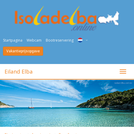
Startpagina
Webcam
Bootreservering
Vakantieprijsopgave
ITA
ENG
Eiland Elba
toggl
DEU
NED
FRA
PYC
DAN