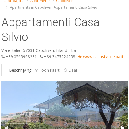
Startpagina
Apartments
Capoliveri
Apartments in Capoliveri Appartamenti Casa Silvio
ESP
Appartamenti Casa
SLO
Silvio
Viale Italia
57031 Capoliveri, Eiland Elba
+39.0565968231
+39.3475224258
www.casasilvio-elba.it
Beschrijving
Toon kaart
Daal