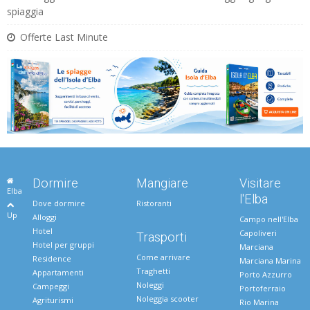
spiaggia
Offerte Last Minute
Dormire
Mangiare
Visitare
Elba
l'Elba
Dove dormire
Ristoranti
Up
Alloggi
Campo nell'Elba
Hotel
Capoliveri
Trasporti
Hotel per gruppi
Marciana
Come arrivare
Residence
Marciana Marina
Traghetti
Appartamenti
Porto Azzurro
Noleggi
Campeggi
Portoferraio
Noleggia scooter
Agriturismi
Rio Marina