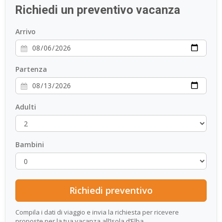
Richiedi un preventivo vacanza
ESP
Arrivo
SLO
Partenza
Adulti
Bambini
Compila i dati di viaggio e invia la richiesta per ricevere
proposte per la tua vacanza all’Isola d’Elba.