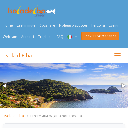
Home
Last minute
Cosa fare
Noleggio scooter
Percorsi
Eventi
Preventivo Vacanza
Webcam
Annunci
Traghetti
FAQ
ITA
Isola d'Elba
Togli
ENG
DEU
NED
FRA
PYC
Isola d'Elba
Errore 404 pagina non trovata
DAN