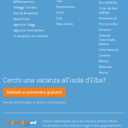
Taxi
Affittacamere
Rio nell'Elba
Destinazioni
Villaggi Turistici
Cose da fare
Porti
all'Elba
Bed & Breakfast
Voli
Monumenti
Aparthotel
Elba online
Percorsi Bici
Agenzie Viaggi
Itinerari
Agenzie immobiliari
Grande
In vacanza con animali
Traversata
Elbana
Informazioni
Cinema
Meteo
Webcam
Storia
Cerchi una vacanza all'Isola d'Elba?
Richiedi un preventivo gratuito!
Senza intermediari e senza commissioni!
Tutte le informazioni per le tue vacanza all'Isola d'Elba
,
recensioni e informazioni sugli hotel, appartamenti,