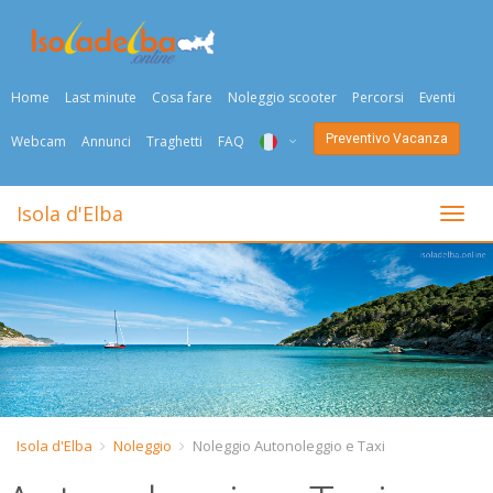
Home
Last minute
Cosa fare
Noleggio scooter
Percorsi
Eventi
Preventivo Vacanza
Webcam
Annunci
Traghetti
FAQ
ITA
Isola d'Elba
Togli
ENG
DEU
NED
FRA
PYC
Isola d'Elba
Noleggio
Noleggio Autonoleggio e Taxi
DAN