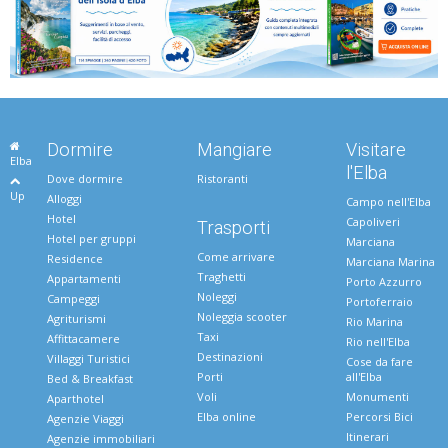
Dormire
Mangiare
Visitare
Elba
l'Elba
Dove dormire
Ristoranti
Up
Alloggi
Campo nell'Elba
Hotel
Capoliveri
Trasporti
Hotel per gruppi
Marciana
Come arrivare
Residence
Marciana Marina
Traghetti
Appartamenti
Porto Azzurro
Noleggi
Campeggi
Portoferraio
Noleggia scooter
Agriturismi
Rio Marina
Taxi
Affittacamere
Rio nell'Elba
Destinazioni
Villaggi Turistici
Cose da fare
Porti
all'Elba
Bed & Breakfast
Voli
Monumenti
Aparthotel
Elba online
Percorsi Bici
Agenzie Viaggi
Itinerari
Agenzie immobiliari