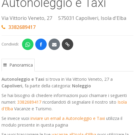
Autonoleggio e Taxi
ESP
Via Vittorio Veneto, 27
575031 Capoliveri, Isola d'Elba
SLO
3382689417
Condividi:
Panoramica
Autonoleggio e Taxi
si trova in Via Vittorio Veneto, 27 a
Capoliveri
, fa parte della categoria:
Noleggio
Se hai bisogno di chiedere informazioni puoi chiamare i seguenti
numeri:
3382689417
ricordandoti di segnalare il nostro sito
Isola
d'Elba
Vacanze e Turismo.
Se invece vuoi
inviare un email a Autonoleggio e Taxi
utilizza il
modulo presente in questa pagina
Se vuoi trascorrere le tue
vacanze all'Isola d'Elba
puoi utilizzare la