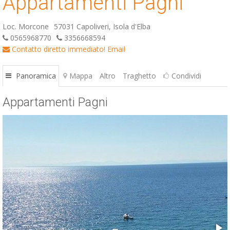
Appartamenti Pagni
Loc. Morcone
57031 Capoliveri, Isola d'Elba
0565968770
3356668594
Contatto diretto immediato!
Email
Panoramica
Mappa
Altro
Traghetto
Condividi
Appartamenti Pagni