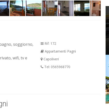
Rif: 172
, bagno, soggiorno,
Appartamenti Pagni
vato, wifi, tv e
Capoliveri
Tel: 0565968770
gni