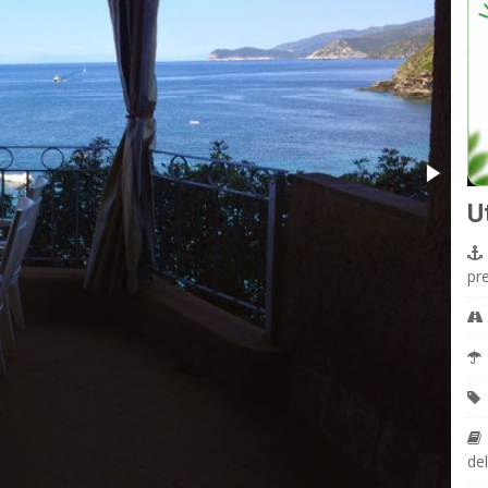
U
pr
del