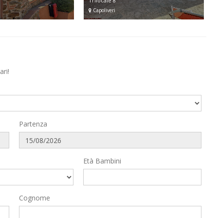
Trilocale 8
Capoliveri
ri!
Partenza
Età Bambini
Cognome