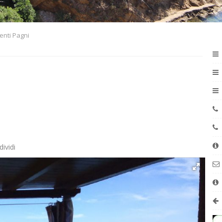
enti Pagni
ividi