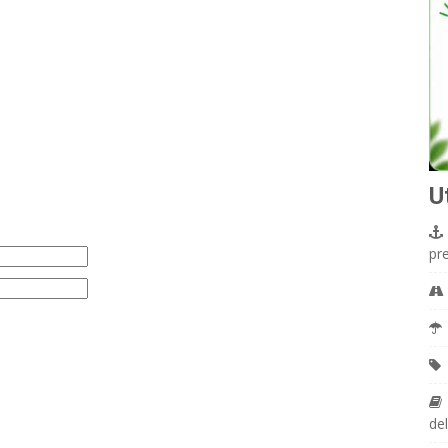
U
pr
del