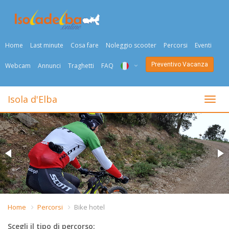
Home
Last minute
Cosa fare
Noleggio scooter
Percorsi
Eventi
Preventivo Vacanza
Webcam
Annunci
Traghetti
FAQ
ITA
Isola d'Elba
Togli
ENG
DEU
NED
FRA
PYC
Home
Percorsi
Bike hotel
DAN
Scegli il tipo di percorso: