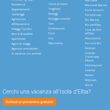
Marciana
Come arrivare
Residence
Marciana Marina
Traghetti
Appartamenti
Porto Azzurro
Noleggi
Campeggi
Portoferraio
Noleggia scooter
Agriturismi
Rio Marina
Taxi
Affittacamere
Rio nell'Elba
Destinazioni
Villaggi Turistici
Cose da fare
Porti
all'Elba
Bed & Breakfast
Voli
Monumenti
Aparthotel
Elba online
Percorsi Bici
Agenzie Viaggi
Itinerari
Agenzie immobiliari
Grande
In vacanza con animali
Traversata
Elbana
Informazioni
Cinema
Meteo
Webcam
Storia
Cerchi una vacanza all'Isola d'Elba?
Richiedi un preventivo gratuito!