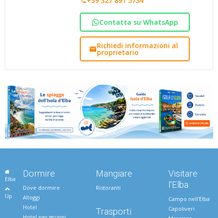
+39 327 891 5734
Contatta su WhatsApp
Richiedi informazioni al
proprietario
Dormire
Mangiare
Visitare
Elba
l'Elba
Dove dormire
Ristoranti
Up
Alloggi
Campo nell'Elba
Hotel
Capoliveri
Trasporti
Hotel per gruppi