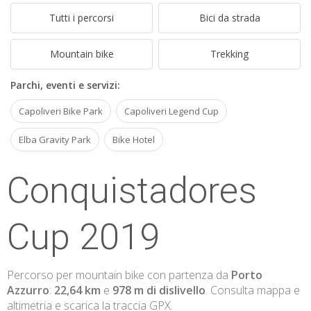
ESP
Tutti i percorsi
Bici da strada
SLO
Mountain bike
Trekking
Parchi, eventi e servizi:
Capoliveri Bike Park
Capoliveri Legend Cup
Elba Gravity Park
Bike Hotel
Conquistadores
Cup 2019
Percorso per mountain bike con partenza da
Porto
Azzurro
:
22,64 km
e
978 m di dislivello
. Consulta mappa e
altimetria e scarica la traccia GPX.