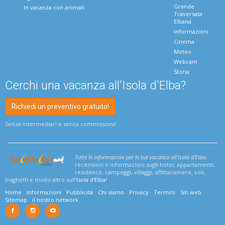
Grande
In vacanza con animali
Traversata
Elbana
Informazioni
Cinema
Meteo
Webcam
Storia
Cerchi una vacanza all'Isola d'Elba?
Richiedi un preventivo gratuito!
Senza intermediari e senza commissioni!
Tutte le informazioni per le tue vacanza all'Isola d'Elba
,
recensioni e informazioni sugli hotel, appartamenti,
residence, campeggi, villaggi, affittacamere, voli,
traghetti e molto altro sull'
Isola d'Elba
!
Home
Informazioni
Pubblicità
Chi siamo
Privacy
Termini
Siti web
Sitemap
il nostro network