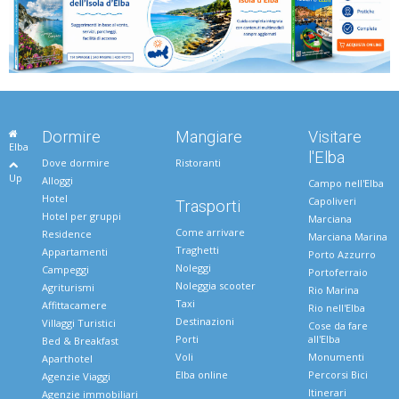
Dormire
Mangiare
Visitare
Elba
l'Elba
Dove dormire
Ristoranti
Up
Alloggi
Campo nell'Elba
Hotel
Capoliveri
Trasporti
Hotel per gruppi
Marciana
Come arrivare
Residence
Marciana Marina
Traghetti
Appartamenti
Porto Azzurro
Noleggi
Campeggi
Portoferraio
Noleggia scooter
Agriturismi
Rio Marina
Taxi
Affittacamere
Rio nell'Elba
Destinazioni
Villaggi Turistici
Cose da fare
Porti
all'Elba
Bed & Breakfast
Voli
Monumenti
Aparthotel
Elba online
Percorsi Bici
Agenzie Viaggi
Itinerari
Agenzie immobiliari