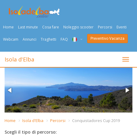
Home
Last minute
Cosa fare
Noleggio scooter
Percorsi
Eventi
Preventivo Vacanza
Webcam
Annunci
Traghetti
FAQ
ITA
Isola d'Elba
Togli
ENG
DEU
NED
FRA
PYC
Home
Isola d'Elba
Percorsi
Conquistadores Cup 2019
DAN
Scegli il tipo di percorso: