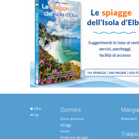
Elba
Dormire
Mangia
Up
Dove dormire
Ristoranti
Alloggi
Hotel
Traspor
Hotel per gruppi