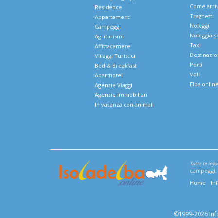
Come arri
Residence
Traghetti
Appartamenti
Noleggi
Campeggi
Noleggia s
Agriturismi
Taxi
Affittacamere
Destinazio
Villaggi Turistici
Porti
Bed & Breakfast
Voli
Aparthotel
Elba onlin
Agenzie Viaggi
Agenzie immobiliari
In vacanza con animali
Tutte le inf
campeggi, v
Home
In
©1999-2026 Infoe