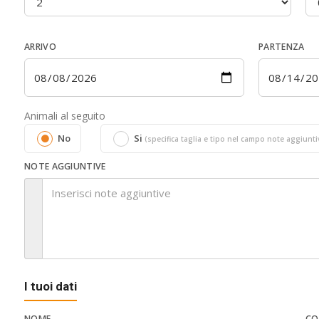
ARRIVO
PARTENZA
Animali al seguito
No
Si
(specifica taglia e tipo nel campo note aggiunti
NOTE AGGIUNTIVE
I tuoi dati
NOME
CO