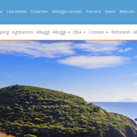
e
Last minute
Cosa fare
Noleggio scooter
Percorsi
Eventi
Webcam
ping
Agriturismi
Villaggi
Alloggi
Elba
Comuni
Ristoranti
A