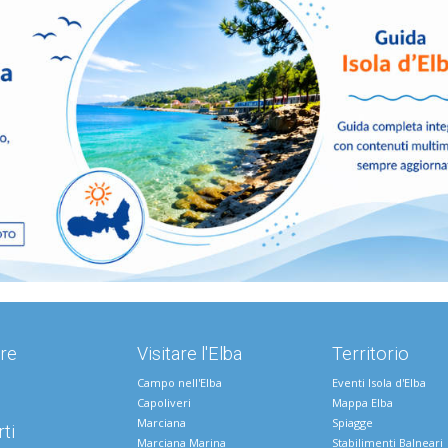
re
Visitare l'Elba
Territorio
Campo nell'Elba
Eventi Isola d'Elba
Capoliveri
Mappa Elba
Marciana
Spiagge
ti
Marciana Marina
Stabilimenti Balneari