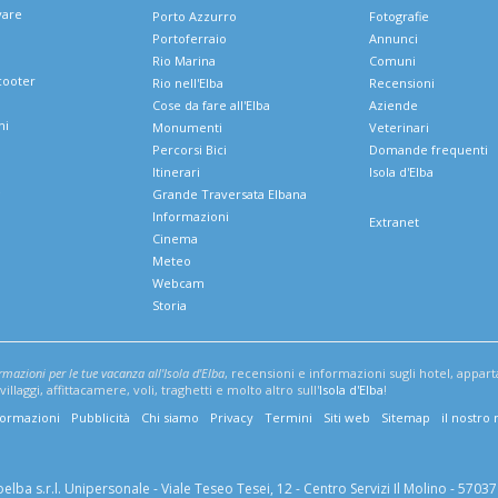
vare
Porto Azzurro
Fotografie
Portoferraio
Annunci
Rio Marina
Comuni
cooter
Rio nell'Elba
Recensioni
Cose da fare all'Elba
Aziende
ni
Monumenti
Veterinari
Percorsi Bici
Domande frequenti
Itinerari
Isola d'Elba
e
Grande Traversata Elbana
Informazioni
Extranet
Cinema
Meteo
Webcam
Storia
ormazioni per le tue vacanza all'Isola d'Elba
, recensioni e informazioni sugli hotel, appar
illaggi, affittacamere, voli, traghetti e molto altro sull'
Isola d'Elba
!
formazioni
Pubblicità
Chi siamo
Privacy
Termini
Siti web
Sitemap
il nostro
lba s.r.l. Unipersonale - Viale Teseo Tesei, 12 - Centro Servizi Il Molino - 57037 