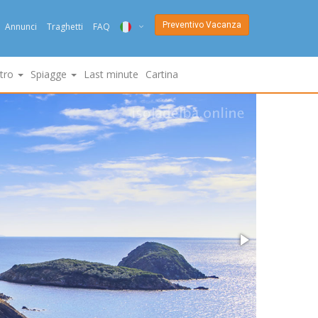
Preventivo Vacanza
Annunci
Traghetti
FAQ
ITA
ltro
Spiagge
Last minute
Cartina
ENG
DEU
NED
FRA
PYC
DAN
ESP
SLO