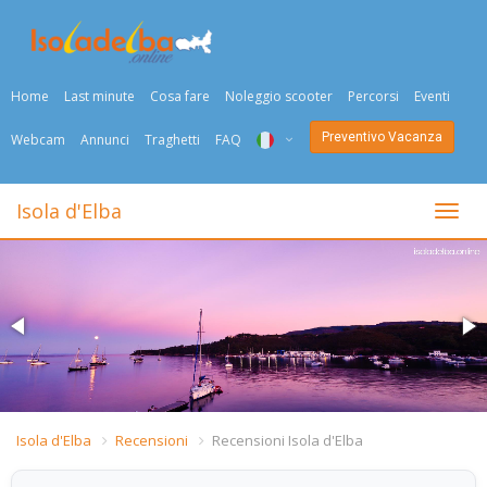
Home
Last minute
Cosa fare
Noleggio scooter
Percorsi
Eventi
Preventivo Vacanza
Webcam
Annunci
Traghetti
FAQ
ITA
Isola d'Elba
Togli
ENG
DEU
NED
FRA
PYC
Isola d'Elba
Recensioni
Recensioni Isola d'Elba
DAN