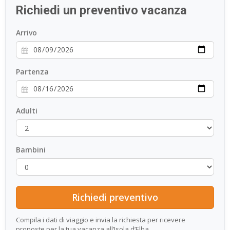
Richiedi un preventivo vacanza
ESP
Arrivo
SLO
Partenza
Adulti
Bambini
Compila i dati di viaggio e invia la richiesta per ricevere
proposte per la tua vacanza all’Isola d’Elba.