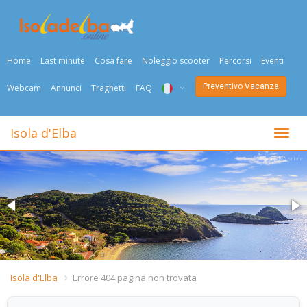
Home
Last minute
Cosa fare
Noleggio scooter
Percorsi
Eventi
Preventivo Vacanza
Webcam
Annunci
Traghetti
FAQ
ITA
Isola d'Elba
Togli
ENG
DEU
NED
FRA
PYC
Isola d'Elba
Errore 404 pagina non trovata
DAN