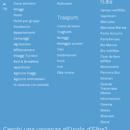
l'Elba
Dove dormire
Ristoranti
Up
Alloggi
Campo nell'Elba
Hotel
Capoliveri
Trasporti
Hotel per gruppi
Marciana
Come arrivare
Residence
Marciana Marina
Traghetti
Appartamenti
Porto Azzurro
Noleggi
Campeggi
Portoferraio
Noleggia scooter
Agriturismi
Rio Marina
Taxi
Affittacamere
Rio nell'Elba
Destinazioni
Villaggi Turistici
Cose da fare
Porti
all'Elba
Bed & Breakfast
Voli
Monumenti
Aparthotel
Elba online
Percorsi Bici
Agenzie Viaggi
Itinerari
Agenzie immobiliari
Grande
In vacanza con animali
Traversata
Elbana
Informazioni
Cinema
Meteo
Webcam
Storia
Cerchi una vacanza all'Isola d'Elba?